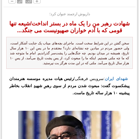
داریوش ارجمند عنوان کرد؛
شهادت رهبر من را یک ماه در بستر انداخت/شیعه تنها
قومی که با آدم خواران صهیونیست می جنگد...
سخن گفتن در این شرایط سخت است. ماجرای بچه‌های میناب یک جنایت آشکار است،
ولی حضور مردم در میادین چه نشانه‌ای دارد؟ معتقدم ما در پسِ این ۱۰ هزار سال
تاریخ، همیشه در میدان بودیم. چه جنگ‌هایی را پشت‌سر گذراندیم. امام ما متوجه شد
که ما چه ملتی هستیم. اینکه ما را مبعوث کرد، از پسِ پشت تاریخ می‌آمد، از پسِ ۱۰
هزار سال تاریخ می‌آمد. ملتی که در این مدت هرگز بت نپرستید.
شهدای ایران
:سرویس فرهنگی/
رئیس هیات مدیره موسسه هنرمندان
پیشکسوت گفت: مبعوث شدن مردم از سوی رهبرِ شهیدِ انقلاب بخاطر
پیشینه ۱۰ هزار ساله تاریخ ماست.