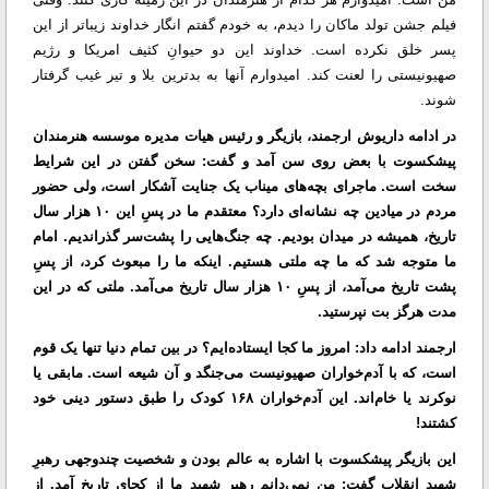
فیلم جشن تولد ماکان را دیدم، به خودم گفتم انگار خداوند زیباتر از این
پسر خلق نکرده است. خداوند این دو حیوانِ کثیف امریکا و رژیم
صهیونیستی را لعنت کند. امیدوارم آنها به بدترین بلا و تیر غیب گرفتار
شوند.
در ادامه داریوش ارجمند، بازیگر و رئیس هیات مدیره موسسه هنرمندان
پیشکسوت با بعض روی سن آمد و گفت: سخن گفتن در این شرایط
سخت است. ماجرای بچه‌های میناب یک جنایت آشکار است، ولی حضور
مردم در میادین چه نشانه‌ای دارد؟ معتقدم ما در پسِ این ۱۰ هزار سال
تاریخ، همیشه در میدان بودیم. چه جنگ‌هایی را پشت‌سر گذراندیم. امام
ما متوجه شد که ما چه ملتی هستیم. اینکه ما را مبعوث کرد، از پسِ
پشت تاریخ می‌آمد، از پسِ ۱۰ هزار سال تاریخ می‌آمد. ملتی که در این
مدت هرگز بت نپرستید.
ارجمند ادامه داد: امروز ما کجا ایستاده‌ایم؟ در بین تمام دنیا تنها یک قوم
است، که با آدم‌خواران صهیونیست می‌جنگد و آن شیعه است. مابقی یا
نوکرند یا خام‌اند. این آدم‌خواران ۱۶۸ کودک را طبق دستور دینی خود
کشتند!
این بازیگر پیشکسوت با اشاره به عالم بودن و شخصیت چندوجهی رهبرِ
شهید انقلاب گفت: من نمی‌دانم رهبرِ شهیدِ ما از کجای تاریخ آمد. از