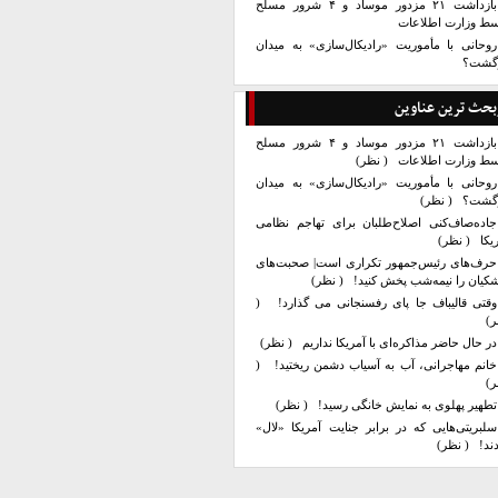
بازداشت ۲۱ مزدور موساد و ۴ شرور مسلح
سط وزارت اطلاعات
روحانی با مأموریت «رادیکال‌سازی» به میدان
زگشت؟
بحث ترین عناوین
بازداشت ۲۱ مزدور موساد و ۴ شرور مسلح
سط وزارت اطلاعات
( نظر)
روحانی با مأموریت «رادیکال‌سازی» به میدان
زگشت؟
( نظر)
جاده‌صاف‌کنی اصلاح‌طلبان برای تهاجم نظامی
یکا
( نظر)
حرف‌های رئیس‌جمهور تکراری است| صحبت‌های
کیان را نیمه‌شب پخش کنید!
( نظر)
وقتی قالیباف جا پای رفسنجانی می گذارد!
(
ر)
در حال حاضر مذاکره‌ای با آمریکا نداریم
( نظر)
خانم مهاجرانی، آب به آسیاب دشمن ریختید!
(
ر)
تطهیر پهلوی به نمایش خانگی رسید!
( نظر)
سلبریتی‌هایی که در برابر جنایت آمریکا «لال»
ند!
( نظر)