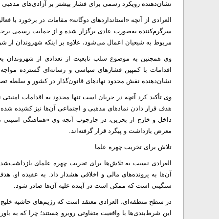
نشان‌دهنده رویکرد رسمی برای فشار بیشتر بر آزادی‌های مذهبی
العرادی از آنچه «استانداردهای دوگانه» مقامات در برخورد با فع
سرگرم‌کننده به‌صورت عادی برگزار شده و از حمایت رسمی برخور
مربوط به شیعیان اعمال می‌شود، علاوه بر اینکه شهروندان از ش
وی همچنین به موضوع سلب تابعیت از تعدادی از شهروندان بحر
اقدامات با کمپین فشارهای سیاسی و رسانه‌ای گسترده مواجه ش
نشان‌دهنده نقش محدود نهادهای قانون‌گذار در کشور و سلطه تص
وی تأکید کرد آنچه در جریان است تنها محدود به اقدامات امنیتی
هدف قرار دادن نمادهای مذهبی و اجتماعی آن‌ها نیز کشیده شده 
داخل و خارج از بحرین، در چارچوب آنچه وی «هماهنگی امنیتی م
معرض بازداشت و پیگرد قرار گرفته‌اند.
تلاش برای تخریب چهره علما
العرادی نسبت به تلاش‌ها برای تخریب چهره علمای بازداشت‌شده
آن‌ها به پرونده‌های مالی و اخلاقی هشدار داد. به عقیده او، هد
سنگینی است که ممکن است در آینده علیه آن‌ها صادر شود.
در سطح منطقه‌ای، العرادی معتقد است که رژیم‌های حاشیه خلی
این شرط‌بندی‌ها با واقعیت متفاوتی روبرو هستند؛ چرا که به با