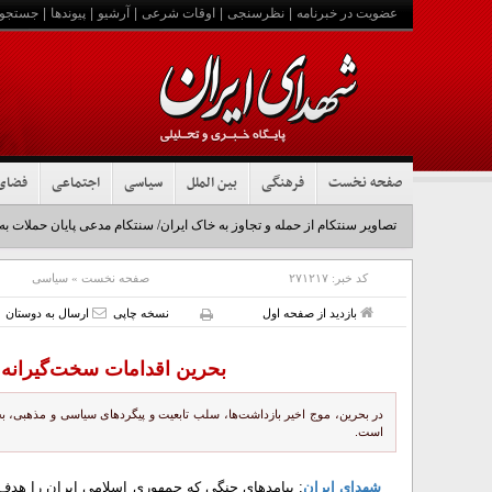
عضویت در خبرنامه
|
نظرسنجی
|
اوقات شرعی
|
آرشیو
|
پیوندها
|
جستجو
صفحه نخست
فرهنگی
بین الملل
سیاسی
اجتماعی
فضای
تصاویر سنتکام از حمله و تجاوز به خاک ایران/ سنتکام مدعی پایان حملات به
کد خبر:
۲۷۱۲۱۷
صفحه نخست
»
سیاسی
بازدید از صفحه اول
نسخه چاپی
ارسال به دوستان
بحرین اقدامات سخت‌گیرانه خ
در بحرین، موج اخیر بازداشت‌ها، سلب تابعیت و پیگردهای سیاسی و مذهبی، بح
است.
شهدای ایران
: پیامدهای جنگی که جمهوری اسلامی ایران را هدف ق