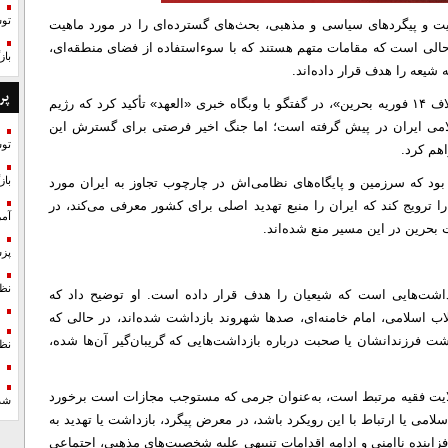
تو
یت و پیگردهای سیاسی و مذهبی، بحث‌های گسترده‌ای را در مورد ماهیت
 حالی است که مقامات متهم هستند که با سوءاستفاده از فضای منطقه‌ای،
با
 شیعه را هدف قرار داده‌اند.
پر
در همین راستا، دکتر «ابراهیم العرادی»، مدیر دفتر سیاسی «ائتلاف ۱۴ فوریه بحرین»، در گفتگو با وبگاه خبری «العهد» تأکید کرد که رژیم
امی ایران در پیش گرفته است؛ اما جنگ اخیر فرصتی برای گسترش این
تو
هم کرد.
د که سرزمین و پایگاه‌های نظامی‌اش در چارچوب تجاوز به ایران مورد
با
را ترویج کند که ایران را منبع تهدید اصلی برای کشور معرفی می‌کند، در
آمر
 بحرین در این مسیر منع شده‌اند.
پزش
نظ
اشت‌هایی است که شیعیان را هدف قرار داده است. او توضیح داد که
ب اسلامی، امام خامنه‌ای، صدها شهروند بازداشت شده‌اند، در حالی که
وشت فرزندانشان یا صحبت درباره بازداشت‌هایی که گریبان‌گیر آن‌ها شده،
نظ
ولایت فقیه مرتبط است، به‌عنوان جرمی که مستوجب مجازات است برخورد
شد
می یا ارتباط با این رویکرد باشد، در معرض پیگرد، بازداشت یا تهدید به
اینده ناامنی و ادامه اقدامات تنبیهی علیه شخصیت‌های مذهبی، اجتماعی