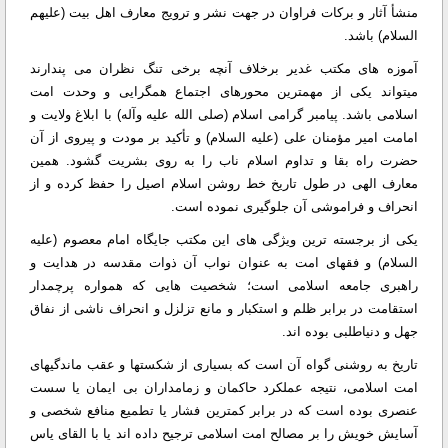
منشأ آثار و برکات فراوان در جهت نشر و ترویج معارف اهل بیت (علیهم
السلام) باشد.
آموزه های مکتب غدیر برخلاف آنچه برخی تنگ نظران می پندارند
میتواند یکی از مهمترین محورهای اجتماع همگرایی و وحدت امت
اسلامی باشد. پیامبر گرامی اسلام (صلی الله علیه وآله) با ابلاغ ولایت و
امامت امیر مؤمنان علی (علیه السلام) و تأکید بر مودت و پیروی از آن
حضرت راه بقا و تداوم اسلام ناب را به روی بشریت گشود. همین
معارف الهی در طول تاریخ خط روشن اسلام اصیل را حفظ کرده و از
انحراف و فراموشی آن جلوگیری نموده است.
یکی از برجسته ترین ویژگی های این مکتب جایگاه امام معصوم (علیه
السلام) و فقهای امت به عنوان نواب آن ذوات مقدسه در هدایت و
راهبری جامعه اسلامی است؛ شخصیت هایی که همواره پرچمدار
استقامت در برابر ظلم و استکبار و مانع تزلزل و انحراف ناشی از نفاق
جهل و دنیاطلبی بوده اند.
تاریخ به روشنی گواه آن است که بسیاری از شکستها و عقب ماندگیهای
امت اسلامی، نتیجه عملکرد حاکمان و زمامداران بی ایمان یا سست
عنصری بوده است که در برابر کمترین فشار یا تطمیع منافع شخصی و
آسایش خویش را بر مصالح امت اسلامی ترجیح داده اند یا با القای یاس