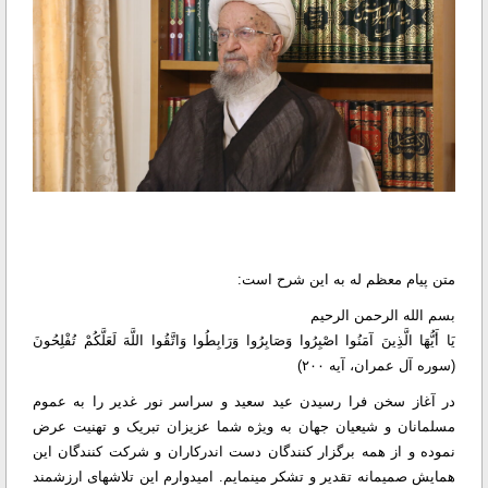
متن پیام معظم له به این شرح است:
بسم الله الرحمن الرحیم
یَا أَیُّهَا الَّذِینَ آمَنُوا اصْبِرُوا وَصَابِرُوا وَرَابِطُوا وَاتَّقُوا اللَّهَ لَعَلَّکُمْ تُفْلِحُونَ
(سوره آل عمران، آیه ۲۰۰)
در آغاز سخن فرا رسیدن عید سعید و سراسر نور غدیر را به عموم
مسلمانان و شیعیان جهان به ویژه شما عزیزان تبریک و تهنیت عرض
نموده و از همه برگزار کنندگان دست اندرکاران و شرکت کنندگان این
همایش صمیمانه تقدیر و تشکر مینمایم. امیدوارم این تلاشهای ارزشمند