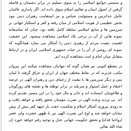
و سستی جوامع اسلامی را به سوی تسلیم در برابر دشمنان و فاصله
گرفتن از اصول ایمان و تعالیم اسلام سوق داده اند. اگر پایداری عالمان
عامل خداترس و مسئولیت شناس و نیز استقامت رهبران دینی نبود
بخش عظیمی از هویت اسلامی از میان رفته و کفر و استکبار جهانی بر
سرزمین ها و منابع اسلامی سلطه کامل یافته بود، چنان که متاسفانه
نمونه هایی از آن در برخی بلاد اسلامی مشاهده میشود. این حقیقت
اهمیت تبعیت مردم از رهبری دینی را آشکار می سازد همانگونه که
نمونه ای روشن از آن را در حیات جمهوری اسلامی ایران و در ارتباط
متقابل میان امام و امت مشاهده کرده ایم.
در مقطع کنونی نیز همان گونه که جهانیان مشاهده میکنند این پیروان
مکتب غدیرند که در نقاط مختلف جهان از ایران و عراق گرفته تا لبنان
یمن و دیگر سرزمین ها با تبعیت از زعمای دین و رهبران الهی در عرصه
اعتقاد و عمل استوار و سربلند در برابر توطئه ها و نقشه های زورگویان
و طاغوتیان ایستاده اند و جان و مال خود را در این مسیر تقدیم کرده
اند. بی تردید وعده الهی در نصرت مؤمنان تحقق یافته و خواهد یافت و
به زودی پیروزی آشکار اسلام و شکست خفت بار جبهه کفر بیش از پیش
نمایان خواهد شد و اوج این نصرت الهی نیز با ظهور حضرت ولی عصر
ارواحنا فداه) و تحقق حکومت جهانی عدل و توحید رقم خواهد خورد إن
شاء الله تعالی.