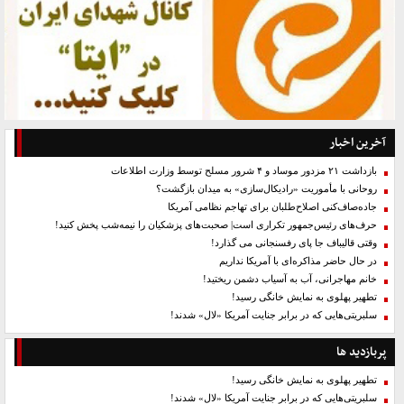
آخرین اخبار
بازداشت ۲۱ مزدور موساد و ۴ شرور مسلح توسط وزارت اطلاعات
روحانی با مأموریت «رادیکال‌سازی» به میدان بازگشت؟
جاده‌صاف‌کنی اصلاح‌طلبان برای تهاجم نظامی آمریکا
حرف‌های رئیس‌جمهور تکراری است| صحبت‌های پزشکیان را نیمه‌شب پخش کنید!
وقتی قالیباف جا پای رفسنجانی می گذارد!
در حال حاضر مذاکره‌ای با آمریکا نداریم
خانم مهاجرانی، آب به آسیاب دشمن ریختید!
تطهیر پهلوی به نمایش خانگی رسید!
سلبریتی‌هایی که در برابر جنایت آمریکا «لال» شدند!
پربازدید ها
تطهیر پهلوی به نمایش خانگی رسید!
سلبریتی‌هایی که در برابر جنایت آمریکا «لال» شدند!