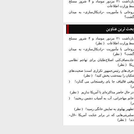
بازداشت ۲۱ مزدور موساد و ۴ شرور مسلح
سط وزارت اطلاعات
روحانی با مأموریت «رادیکال‌سازی» به میدان
زگشت؟
بحث ترین عناوین
بازداشت ۲۱ مزدور موساد و ۴ شرور مسلح
سط وزارت اطلاعات
( نظر)
روحانی با مأموریت «رادیکال‌سازی» به میدان
زگشت؟
( نظر)
جاده‌صاف‌کنی اصلاح‌طلبان برای تهاجم نظامی
یکا
( نظر)
حرف‌های رئیس‌جمهور تکراری است| صحبت‌های
کیان را نیمه‌شب پخش کنید!
( نظر)
وقتی قالیباف جا پای رفسنجانی می گذارد!
(
ر)
در حال حاضر مذاکره‌ای با آمریکا نداریم
( نظر)
خانم مهاجرانی، آب به آسیاب دشمن ریختید!
(
ر)
تطهیر پهلوی به نمایش خانگی رسید!
( نظر)
سلبریتی‌هایی که در برابر جنایت آمریکا «لال»
ند!
( نظر)