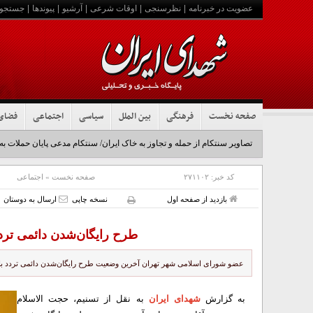
عضویت در خبرنامه
|
نظرسنجی
|
اوقات شرعی
|
آرشیو
|
پیوندها
|
جستجو
صفحه نخست
فرهنگی
بین الملل
سیاسی
اجتماعی
فضای
تصاویر سنتکام از حمله و تجاوز به خاک ایران/ سنتکام مدعی پایان حملات به
کد خبر:
۲۷۱۱۰۲
صفحه نخست
»
اجتماعی
بازدید از صفحه اول
نسخه چاپی
ارسال به دوستان
طرح رایگان‌شدن دائمی تردد
عضو شورای اسلامی شهر تهران آخرین وضعیت طرح رایگان‌شدن دائمی تردد با مت
به گزارش
شهدای ایران
به نقل از تسنیم، حجت الاسلام