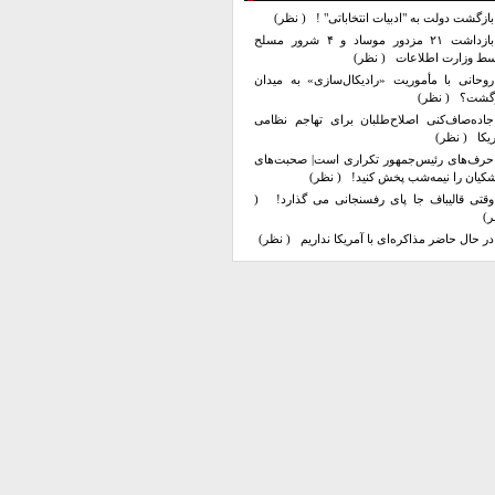
بازگشت دولت به "ادبیات انتخاباتی" !
( نظر)
بازداشت ۲۱ مزدور موساد و ۴ شرور مسلح
سط وزارت اطلاعات
( نظر)
روحانی با مأموریت «رادیکال‌سازی» به میدان
زگشت؟
( نظر)
جاده‌صاف‌کنی اصلاح‌طلبان برای تهاجم نظامی
یکا
( نظر)
حرف‌های رئیس‌جمهور تکراری است| صحبت‌های
کیان را نیمه‌شب پخش کنید!
( نظر)
وقتی قالیباف جا پای رفسنجانی می گذارد!
(
ر)
در حال حاضر مذاکره‌ای با آمریکا نداریم
( نظر)