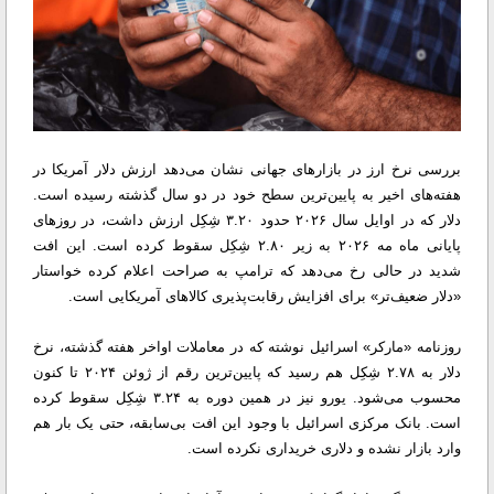
بررسی نرخ ارز در بازارهای جهانی نشان می‌دهد ارزش دلار آمریکا در
هفته‌های اخیر به پایین‌ترین سطح خود در دو سال گذشته رسیده است.
دلار که در اوایل سال ۲۰۲۶ حدود ۳.۲۰ شِکِل ارزش داشت، در روزهای
پایانی ماه مه ۲۰۲۶ به زیر ۲.۸۰ شِکِل سقوط کرده است. این افت
شدید در حالی رخ می‌دهد که ترامپ به صراحت اعلام کرده خواستار
«دلار ضعیف‌تر» برای افزایش رقابت‌پذیری کالاهای آمریکایی است.
روزنامه «مارکر» اسرائیل نوشته که در معاملات اواخر هفته گذشته، نرخ
دلار به ۲.۷۸ شِکِل هم رسید که پایین‌ترین رقم از ژوئن ۲۰۲۴ تا کنون
محسوب می‌شود. یورو نیز در همین دوره به ۳.۲۴ شِکِل سقوط کرده
است. بانک مرکزی اسرائیل با وجود این افت بی‌سابقه، حتی یک بار هم
وارد بازار نشده و دلاری خریداری نکرده است.