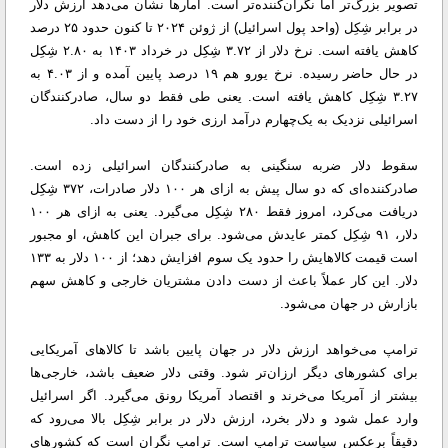
تصویر بزرگ‌تر اما نگران‌کننده‌تر است. آمارها نشان می‌دهد ارزش دلار
در برابر شِکِل (واحد پول اسرائیل) از ژوئن ۲۰۲۴ تا کنون حدود ۲۵ درصد
کاهش یافته است. نرخ دلار از ۳.۷۲ شِکِل در خرداد ۱۴۰۳ به ۲.۸۰ شِکِل
در حال حاضر رسیده. نرخ یورو هم ۱۹ درصد پایین آمده و از ۴.۰۳ به
۳.۲۷ شِکِل کاهش یافته است. یعنی طی فقط دو سال، صادرکنندگان
اسرائیلی نزدیک به یک‌چهارم درآمد ارزی خود را از دست داد.
سقوط دلار ضربه سنگینی به صادرکنندگان اسرائیلی زده است.
صادرکننده‌ای که دو سال پیش به ازای هر ۱۰۰ دلار صادرات، ۳۷۲ شِکِل
دریافت می‌کرد، امروز فقط ۲۸۰ شِکِل می‌گیرد. یعنی به ازای هر ۱۰۰
دلار، ۹۱ شِکِل کمتر عایدش می‌شود. برای جبران این کاهش، او مجبور
است قیمت کالاهایش را حدود یک سوم افزایش دهد؛ از ۱۰۰ دلار به ۱۳۳
دلار. این کار عملاً باعث از دست دادن مشتریان خارجی و کاهش سهم
بازارش در جهان می‌شود.
ترامپ می‌خواهد ارزش دلار در جهان پایین باشد تا کالاهای آمریکایی
برای کشورهای دیگر ارزان‌تر شود. وقتی دلار ضعیف باشد، خارجی‌ها
بیشتر از آمریکا می‌خرند و اقتصاد آمریکا رونق می‌گیرد. اگر اسرائیل
وارد عمل شود و دلار بخرد، ارزش دلار در برابر شِکِل بالا می‌رود که
دقیقاً برعکس سیاست ترامپ است. ترامپ نگران است که کشورهای