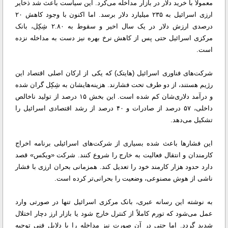
معمولاً با خرید دلار در بازار مداخله می‌کرد. این سیاست باعث شد ذخایر
ارزی اسرائیل به ۲۳۵ میلیارد دلار برسد. اما اکنون با وجود کاهش ۲۰
درصدی ارزش دلار در یک سال اخیر و سقوط به ۲.۸۰ شِکِل، بانک
مرکزی اسرائیل حتی پس از کاهش نرخ بهره نیز دست به مداخله نزده
است.
شرکت‌های فناوری اسرائیل (هایتک) که یکی از ارکان اصلی اقتصاد این
رژیم هستند، از دو طرف تحت فشارند. هزینه‌هایشان به شِکِل گران شده
و درآمد دلاری‌شان کم شده است. این بخش ۱۵ درصد از تولید ناخالص
داخلی، ۵۷ درصد از صادرات و ۴۰ درصد از رشد اقتصادی اسرائیل را
تشکیل می‌دهد.
این فشارها باعث شده بسیاری از شرکت‌های اسرائیلی برنامه اخراج
کارمندان و انتقال فعالیت به خارج را شروع کنند. شرکت «ویکس» قصد
دارد حدود هزار کارمند خود را تعدیل کند. همزمانی بحران ارزی با فشار
ناشی از هوش مصنوعی، وضعیت را بحرانی‌تر کرده است.
به نوشته این رسانه عبری،‌ بانک مرکزی اسرائیل تنها در صورتی وارد
عمل می‌شود که تورم کاملاً از کنترل خارج شود یا بازار ارز دچار اختلال
شدید گردد. اما حتی در آن صورت نیز مداخله را با دلایل فنی توجیه