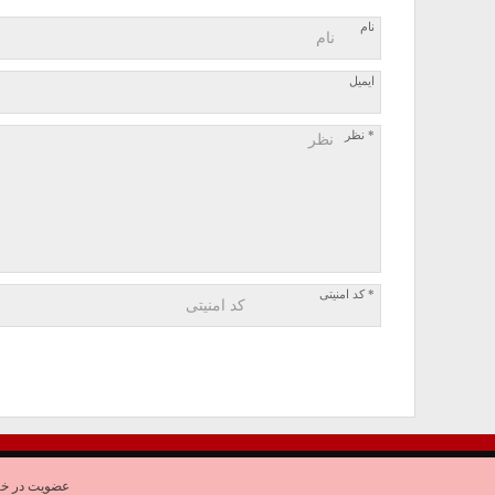
نام
ایمیل
* نظر
* کد امنیتی
عضویت در خب