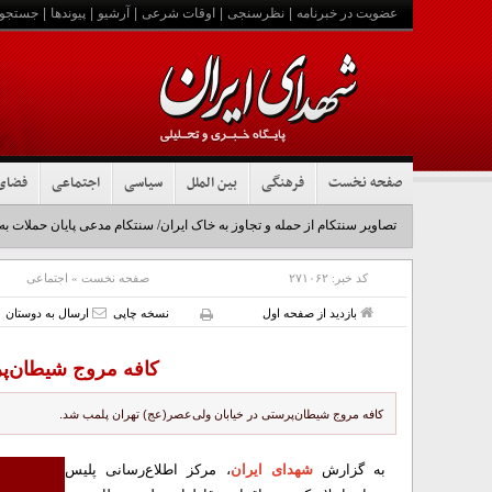
عضویت در خبرنامه
|
نظرسنجی
|
اوقات شرعی
|
آرشیو
|
پیوندها
|
جستجو
صفحه نخست
فرهنگی
بین الملل
سیاسی
اجتماعی
فضای
تصاویر سنتکام از حمله و تجاوز به خاک ایران/ سنتکام مدعی پایان حملات به
کد خبر:
۲۷۱۰۶۲
صفحه نخست
»
اجتماعی
بازدید از صفحه اول
نسخه چاپی
ارسال به دوستان
کافه‌ مروج شیطان‌پ
کافه‌ مروج شیطان‌پرستی در خیابان ولی‌عصر(عج) تهران پلمب شد.
به گزارش
شهدای ایران
، مرکز اطلاع‌رسانی پلیس