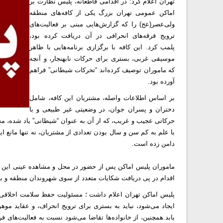
تهران اعلام کرد: در اقدامی قاطعانه، پلیس نظارت بر
اماکن عمومی تهران بزرگ یکی از کافه‌های منطقه
ولی‌عصر(عج) را که گزارش‌هایی مبنی بر فعالیت‌های
ترویج فرقه‌های انحرافی در آن دریافت کرده بود،
پلمب کرد. این کافه با برگزاری برنامه‌هایی با ظاهر
موسیقی غربی، بستری برای حرکات نابهنجار، و آنچه
که ماموران توصیف کرده‌اند “تحرکات شیطانی” فراهم
آورده بود.
بر اساس اطلاعات واصله، مشتریان این کافه، شامل
دختران و پسران جوان، در وضعیتی غیر طبیعی و با
حرکاتی عجیب و غریب، که از آن به عنوان “شیطانی” یاد شده، مشا
با علم به کم سن و سال بودن تعدادی از مشتریان، نه تنها مانع ای
دامن زده است.
ماموران پلیس اماکن پس از حضور در محل و مشاهده عینی این ح
اقدام در پی دریافت شکایات متعدد از سوی شهروندان منطقه و ب
پلیس اماکن تهران اعلام داشت ؛ مسئولیت حفظ سلامت اخلاقی 
ایجاد می‌شود، نباید به بستری برای ترویج انحراف، و عقاید موه
یابد.همچنین، از خانواده‌ها تقاضا می‌شود نسبت به فعالیت‌های