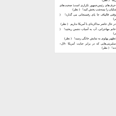
یکا
( نظر)
حرف‌های رئیس‌جمهور تکراری است| صحبت‌های
کیان را نیمه‌شب پخش کنید!
( نظر)
وقتی قالیباف جا پای رفسنجانی می گذارد!
(
ر)
در حال حاضر مذاکره‌ای با آمریکا نداریم
( نظر)
خانم مهاجرانی، آب به آسیاب دشمن ریختید!
(
ر)
تطهیر پهلوی به نمایش خانگی رسید!
( نظر)
سلبریتی‌هایی که در برابر جنایت آمریکا «لال»
ند!
( نظر)