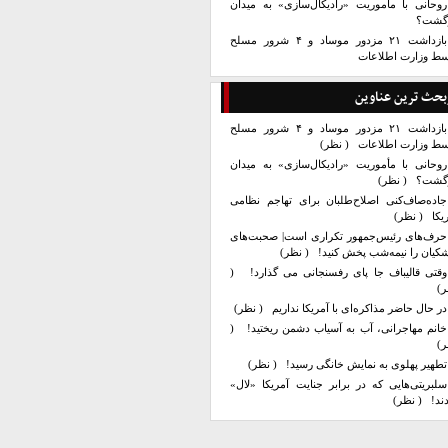
روحانی با مأموریت «رادیکال‌سازی» به میدان
زگشت؟
بازداشت ۲۱ مزدور موساد و ۴ شرور مسلح
سط وزارت اطلاعات
بحث ترین عناوین
بازداشت ۲۱ مزدور موساد و ۴ شرور مسلح
سط وزارت اطلاعات
( نظر)
روحانی با مأموریت «رادیکال‌سازی» به میدان
زگشت؟
( نظر)
جاده‌صاف‌کنی اصلاح‌طلبان برای تهاجم نظامی
یکا
( نظر)
حرف‌های رئیس‌جمهور تکراری است| صحبت‌های
کیان را نیمه‌شب پخش کنید!
( نظر)
وقتی قالیباف جا پای رفسنجانی می گذارد!
(
ر)
در حال حاضر مذاکره‌ای با آمریکا نداریم
( نظر)
خانم مهاجرانی، آب به آسیاب دشمن ریختید!
(
ر)
تطهیر پهلوی به نمایش خانگی رسید!
( نظر)
سلبریتی‌هایی که در برابر جنایت آمریکا «لال»
ند!
( نظر)