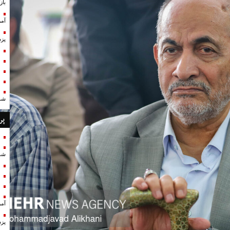
با
آمر
پزش
شد
پر
شد
آمر
پزش