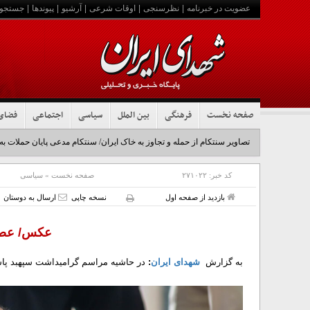
عضویت در خبرنامه
|
نظرسنجی
|
اوقات شرعی
|
آرشیو
|
پیوندها
|
جستجو
صفحه نخست
فرهنگی
بین الملل
سیاسی
اجتماعی
فضای
کد خبر:
۲۷۱۰۲۲
صفحه نخست
»
سیاسی
بازدید از صفحه اول
نسخه چاپی
ارسال به دوستان
عکس/ عصا
به گزارش
شهدای ایران
:
در حاشیه مراسم گرامیداشت سپهبد پاس