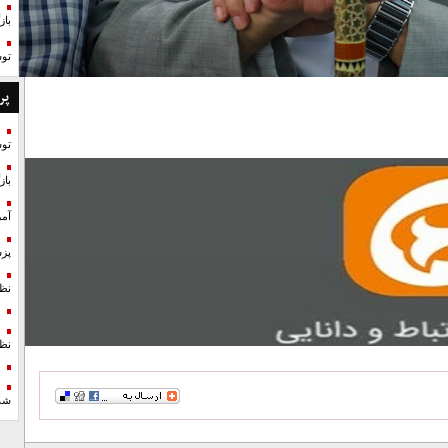
با
تو
پر
تو
با
آمر
پزش
نظ
نظ
شد