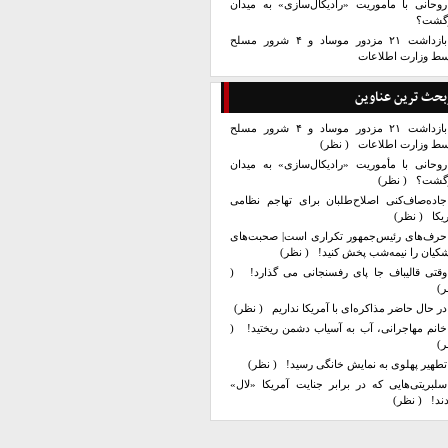
روحانی با مأموریت «رادیکال‌سازی» به میدان
زگشت؟
بازداشت ۲۱ مزدور موساد و ۴ شرور مسلح
سط وزارت اطلاعات
بحث ترین عناوین
بازداشت ۲۱ مزدور موساد و ۴ شرور مسلح
سط وزارت اطلاعات
( نظر)
روحانی با مأموریت «رادیکال‌سازی» به میدان
زگشت؟
( نظر)
جاده‌صاف‌کنی اصلاح‌طلبان برای تهاجم نظامی
یکا
( نظر)
حرف‌های رئیس‌جمهور تکراری است| صحبت‌های
کیان را نیمه‌شب پخش کنید!
( نظر)
وقتی قالیباف جا پای رفسنجانی می گذارد!
(
ر)
در حال حاضر مذاکره‌ای با آمریکا نداریم
( نظر)
خانم مهاجرانی، آب به آسیاب دشمن ریختید!
(
ر)
تطهیر پهلوی به نمایش خانگی رسید!
( نظر)
سلبریتی‌هایی که در برابر جنایت آمریکا «لال»
ند!
( نظر)