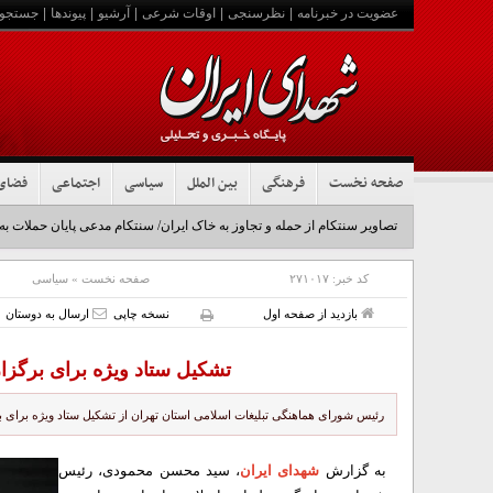
عضویت در خبرنامه
|
نظرسنجی
|
اوقات شرعی
|
آرشیو
|
پیوندها
|
جستجو
صفحه نخست
فرهنگی
بین الملل
سیاسی
اجتماعی
فضای
تصاویر سنتکام از حمله و تجاوز به خاک ایران/ سنتکام مدعی پایان حملات به
کد خبر:
۲۷۱۰۱۷
صفحه نخست
»
سیاسی
بازدید از صفحه اول
نسخه چاپی
ارسال به دوستان
تشکیل ستاد ویژه برای برگزا
رئیس شورای هماهنگی تبلیغات اسلامی استان تهران از تشکیل ستاد ویژه برای ب
به گزارش
شهدای ایران
، سید محسن محمودی، رئیس