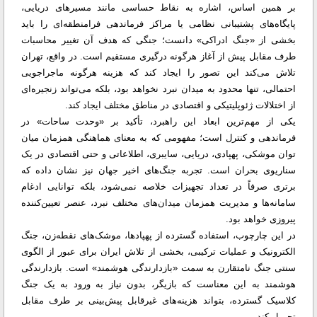
بر همین اساس، اشاره به نقاط حساسی مانند مسیرهای دریایی،
پایگاه‌های پشتیبانی نظامی یا مراکز فرماندهی فرامنطقه‌ای را باید
بخشی از «جنگ ادراکی» دانست؛ جنگی که هدف آن تغییر محاسبات
طرف مقابل پیش از آغاز هرگونه درگیری مستقیم است. در واقع، تهران
تلاش می‌کند این تصور را ایجاد کند که هزینه هرگونه ماجراجویی
احتمالی، تنها محدود به میدان نبرد نخواهد بود، بلکه می‌تواند زنجیره‌ای
از اختلالات ژئوپلیتیکی و اقتصادی در مناطق مختلف ایجاد کند.
یکی از مهم‌ترین ابعاد این راهبرد، تأکید بر «وحدت ساحات» در
فرماندهی و کنترل است؛ مفهومی که به معنای هماهنگی همزمان میان
توان موشکی، پهپادی، دریایی، سایبری، اطلاعاتی و حتی اقتصادی در یک
سناریوی بحران است. تجربه جنگ‌های اخیر جهان نیز نشان داده که
برتری صرفاً در تعداد تجهیزات خلاصه نمی‌شود، بلکه توانایی ادغام
سامانه‌ها و مدیریت همزمان میدان‌های مختلف نبرد، عنصر تعیین‌کننده
پیروزی خواهد بود.
در این چارچوب، استفاده گسترده از پهپادها، موشک‌های نقطه‌زن، جنگ
الکترونیک و عملیات ترکیبی، بخشی از تلاش ایران برای عبور از الگوی
سنتی جنگ نامتقارن به سمت «بازدارندگی هوشمند» است. بازدارندگی
هوشمند به این معناست که بازیگر، بدون نیاز به ورود به یک جنگ
کلاسیک گسترده، بتواند هزینه‌های غیرقابل پیش‌بینی بر طرف مقابل
تحمیل کند.