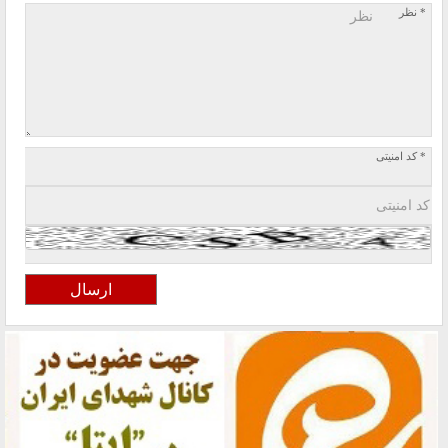
* نظر
* کد امنیتی