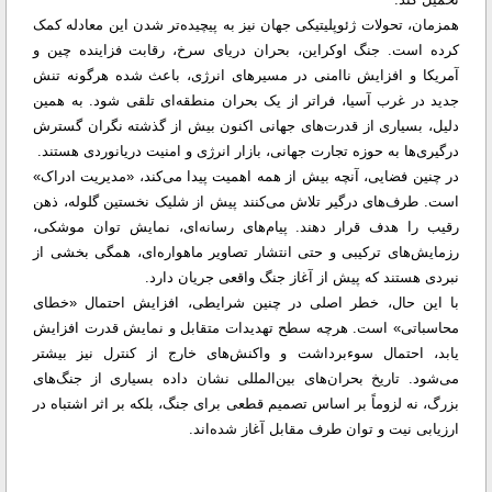
همزمان، تحولات ژئوپلیتیکی جهان نیز به پیچیده‌تر شدن این معادله کمک
کرده است. جنگ اوکراین، بحران دریای سرخ، رقابت فزاینده چین و
آمریکا و افزایش ناامنی در مسیرهای انرژی، باعث شده هرگونه تنش
جدید در غرب آسیا، فراتر از یک بحران منطقه‌ای تلقی شود. به همین
دلیل، بسیاری از قدرت‌های جهانی اکنون بیش از گذشته نگران گسترش
درگیری‌ها به حوزه تجارت جهانی، بازار انرژی و امنیت دریانوردی هستند.
در چنین فضایی، آنچه بیش از همه اهمیت پیدا می‌کند، «مدیریت ادراک»
است. طرف‌های درگیر تلاش می‌کنند پیش از شلیک نخستین گلوله، ذهن
رقیب را هدف قرار دهند. پیام‌های رسانه‌ای، نمایش توان موشکی،
رزمایش‌های ترکیبی و حتی انتشار تصاویر ماهواره‌ای، همگی بخشی از
نبردی هستند که پیش از آغاز جنگ واقعی جریان دارد.
با این حال، خطر اصلی در چنین شرایطی، افزایش احتمال «خطای
محاسباتی» است. هرچه سطح تهدیدات متقابل و نمایش قدرت افزایش
یابد، احتمال سوءبرداشت و واکنش‌های خارج از کنترل نیز بیشتر
می‌شود. تاریخ بحران‌های بین‌المللی نشان داده بسیاری از جنگ‌های
بزرگ، نه لزوماً بر اساس تصمیم قطعی برای جنگ، بلکه بر اثر اشتباه در
ارزیابی نیت و توان طرف مقابل آغاز شده‌اند.