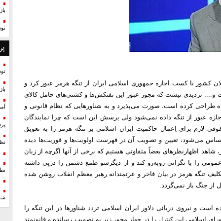
با
تو
پر
تو
فلان کشور با کسب اجازه جمهوری اسلامی ایران از تنگه هرمز عبور کرد و
با
 و‌.... تردیدی نیست که مجوز عبور این نفتکش‌ها و کشتی‌های حامل کالای
ه طراحی کرده است، صورت می‌پذیرد و به شناورهایی که نظام قانونی و
آمر
اجازه عبور از تنگه داده نمی‌شود ولی پرسش این است که چرا نمایندگان
پزش
ی لازم برای اِعمال حاکمیت ایران اسلامی بر تنگه هرمز را به تعویق
حساس می‌شود، تعیین و تصویب آن در فهرست اولویت‌ها و فوریت‌ها دیده
نظ
، شاهد اظهار‌نظرهای بعضاً متفاوتی هستیم که برخی از آنها اگرچه از زبان
ومی را با نگرانی رو‌به‌رو کند و از دیگر‌سو طمع دشمن را درپی داشته
نظ
، تکلیف تنگه هرمز در بیان فاخر و عزتمندانه رهبر معظم انقلاب روشن شده
 از جنگ باز نمی‌گردد.
شد
است و نیروی دریائی دلاور ایران اسلامی تردد شناور‌ها در این تنگه را
ی اسلامی این کنترل را در چهار محور زیر به تصویب رسانده و قانونمند