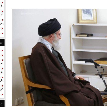
با
آمر
پزش
پر
آمر
پزش
با
تو
پر