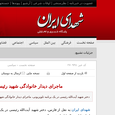
عضویت در خبرنامه
|
نظرسنجی
|
اوقات شرعی
|
آرشیو
|
پیوندها
|
جستجو
صفحه نخست
فرهنگی
بین الملل
سیاسی
اجتماعی
فضای
جزئیات تشییع پیکر مطهر رهبر شهید در نجف و کربلا
کد خبر:
۲۷۰۹۴۸
صفحه نخست
»
سیاسی
بازدید از صفحه اول
نسخه چاپی
ارسال به دوستان
ماجرای دیدار خانوادگی شهید رئیسی 
دختر شهید آیت‌الله رئیسی در یک برنامه تلویزیونی، ماجرای دیدار خانوادگی شهید رئیسی با 
شهدای ایران
:به نقل از فارس، دختر شهید آیت‌الله رئیسی در یک 