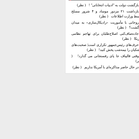
بازگشت دولت به "ادبیات انتخاباتی" !
( نظر)
بازداشت ۲۱ مزدور موساد و ۴ شرور مسلح
سط وزارت اطلاعات
( نظر)
روحانی با مأموریت «رادیکال‌سازی» به میدان
زگشت؟
( نظر)
جاده‌صاف‌کنی اصلاح‌طلبان برای تهاجم نظامی
یکا
( نظر)
حرف‌های رئیس‌جمهور تکراری است| صحبت‌های
کیان را نیمه‌شب پخش کنید!
( نظر)
وقتی قالیباف جا پای رفسنجانی می گذارد!
(
ر)
در حال حاضر مذاکره‌ای با آمریکا نداریم
( نظر)