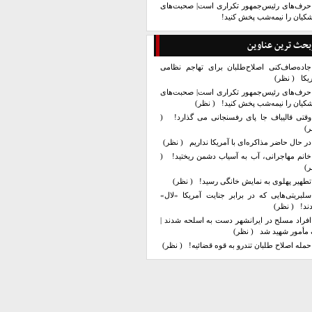
حرف‌های رئیس‌جمهور تکراری است| صحبت‌های
کیان را نیمه‌شب پخش کنید!
بحث ترین عناوین
جاده‌صاف‌کنی اصلاح‌طلبان برای تهاجم نظامی
یکا
( نظر)
حرف‌های رئیس‌جمهور تکراری است| صحبت‌های
کیان را نیمه‌شب پخش کنید!
( نظر)
وقتی قالیباف جا پای رفسنجانی می گذارد!
(
ر)
در حال حاضر مذاکره‌ای با آمریکا نداریم
( نظر)
خانم مهاجرانی، آب به آسیاب دشمن ریختید!
(
ر)
تطهیر پهلوی به نمایش خانگی رسید!
( نظر)
سلبریتی‌هایی که در برابر جنایت آمریکا «لال»
ند!
( نظر)
افراد مسلح در ایرانشهر دست به اسلحه شدند |
مأمور شهید شد
( نظر)
حمله اصلاح طلبان تندرو به قوه قضائیه!
( نظر)