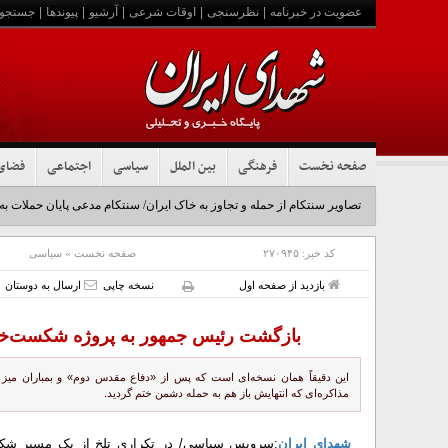
عضویت در خبرنامه
|
نظرسنجی
|
اوقات شرعی
|
آرشیو
|
پیوندها
|
جستجو
صفحه نخست
فرهنگی
بین الملل
سیاسی
اجتماعی
فضای
تصاویر سنتکام از حمله و تجاوز به خاک ایران/ سنتکام مدعی پایان حملات به
کد خبر:
۲۷۰۹۴۵
صفحه نخست
»
سیاسی
بازدید از صفحه اول
نسخه چاپی
ارسال به دوستان
بازگشت رئیس جمهور به پروژه شکست‌خورد
این دقیقاً همان نسخه‌ای است که پس از «دفاع مقدس دوم» و بمباران میز 
مذاکره‌ای که انتهایش باز هم به حمله دشمن ختم گردید.
شهدای ایران
:سرویس سیاسی/ در تکراری تلخ از یک مسیر شکس