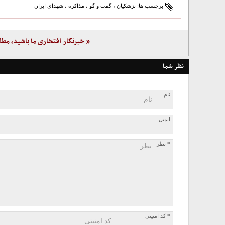
برچسب ها:
پزشکیان
،
گفت و گو
،
مذاکره
،
شهدای ایران
« خبرنگار افتخاری ما باشید، مطل
نظر شما
نام
ایمیل
* نظر
* کد امنیتی