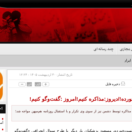
 مجازی
چند رسانه ای
 ایران شد+فیلم
تاریخ انتشار:
۳۰ ارديبهشت ۱۴۰۵ - ۱۲:۲۴
ذخیره فایل
ه!/دیروز:مذاکره کنیم!امروز :گفت‌وگو کنیم!
آخ
مذاکره توسط دشمن نیز از سوی وی تکرار و با استقبال روزنامه هم‌میهن مواجه شد؛
آمر
ت‌خورده، مسعود پزشکیان بار دیگر با طرح سوال انحرافی «گفت‌وگو