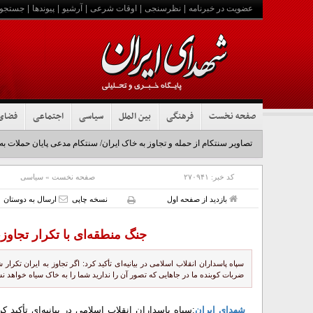
عضویت در خبرنامه
|
نظرسنجی
|
اوقات شرعی
|
آرشیو
|
پیوندها
|
جستجو
صفحه نخست
فرهنگی
بین الملل
سیاسی
اجتماعی
فضای
تصاویر سنتکام از حمله و تجاوز به خاک ایران/ سنتکام مدعی پایان حملات به
کد خبر:
۲۷۰۹۴۱
صفحه نخست
»
سیاسی
بازدید از صفحه اول
نسخه چاپی
ارسال به دوستان
جنگ منطقه‌ای با تکرار تجاوز
سپاه پاسداران انقلاب اسلامی در بیانیه‌ای تأکید کرد: اگر تجاوز به ایران تکر
ضربات کوبنده ما در جاهایی که تصور آن را ندارید شما را به خاک سیاه خواهد نش
شهدای ایران
:سپاه پاسداران انقلاب اسلامی در بیانیه‌ای تأکید 