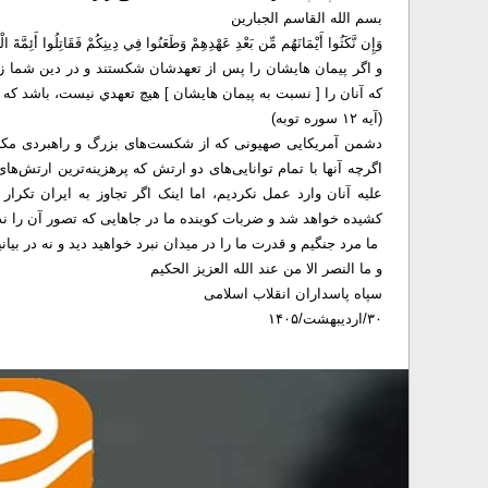
بسم الله القاسم الجبارین
وَإِن نَّكَثُوا أَيْمَانَهُم مِّن بَعْدِ عَهْدِهِمْ وَطَعَنُوا فِي دِينِكُمْ فَقَاتِلُوا أَئِمَّةَ الْكُفْ
ﻭ ﺍﮔﺮ ﭘﻴﻤﺎﻥ ﻫﺎﻳﺸﺎﻥ ﺭﺍ ﭘﺲ ﺍﺯ ﺗﻌﻬﺪﺷﺎﻥ ﺷﻜﺴﺘﻨﺪ ﻭ ﺩﺭ ﺩﻳﻦ ﺷﻤﺎ ﺯﺑ
ﻛﻪ ﺁﻧﺎﻥ ﺭﺍ [ ﻧﺴﺒﺖ ﺑﻪ ﭘﻴﻤﺎﻥ ﻫﺎﻳﺸﺎﻥ ] ﻫﻴﭻ ﺗﻌﻬﺪﻱ ﻧﻴﺴﺖ، ﺑﺎﺷﺪ ﻛﻪ [
(آیه ١٢ سوره توبه)
دشمن آمریکایی صهیونی که از شکست‌های بزرگ و راهبردی مکرر ا
اگرچه آنها با تمام توانایی‌های دو ارتش که پرهزینه‌ترین ارتش‌ه
علیه آنان وارد عمل نکردیم، اما اینک اگر تجاوز به ایران تکرا
کشیده خواهد شد و ضربات کوبنده ما در جاهایی که تصور آن را ند
ما مرد جنگیم و قدرت ما را در میدان نبرد خواهید دید و نه در بیا
و ما النصر الا من عند الله العزیز الحکیم
سپاه پاسداران انقلاب اسلامی
۳۰/اردیبهشت/۱۴۰۵