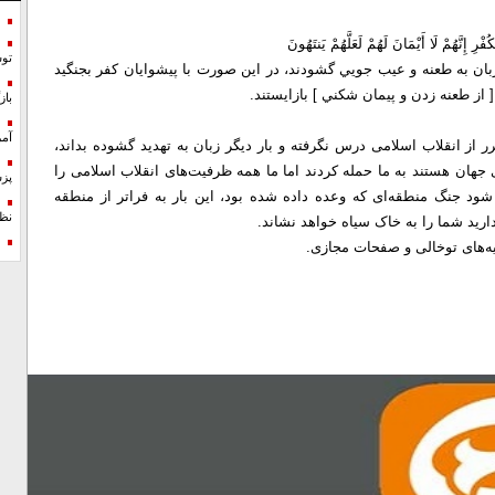
رِ إِنَّهُمْ لَا أَيْمَانَ لَهُمْ لَعَلَّهُمْ يَنتَهُونَ
تو
ﺎﻥ به طعنه ﻭ ﻋﻴﺐ ﺟﻮﻳﻲ ﮔﺸﻮﺩﻧﺪ، ﺩﺭ ﺍﻳﻦ ﺻﻮﺭﺕ ﺑﺎ ﭘﻴﺸﻮﺍﻳﺎﻥ ﻛﻔﺮ ﺑﺠﻨﮕﻴﺪ
 ﺍﺯ ﻃﻌﻨﻪ ﺯﺩﻥ ﻭ ﭘﻴﻤﺎﻥ ﺷﻜﻨﻲ ] ﺑﺎﺯﺍﻳﺴﺘﻨﺪ.
با
آمر
ز انقلاب اسلامی درس نگرفته و بار دیگر زبان به تهدید گشوده بداند،
ای جهان هستند به ما حمله کردند اما ما همه ظرفیت‌های انقلاب اسلامی را
پزش
ر شود جنگ منطقه‌ای که وعده داده شده بود، این بار به فراتر از منطقه
نظ
ارید شما را به خاک سیاه خواهد نشاند.
نیه‌های توخالی و صفحات مجازی.