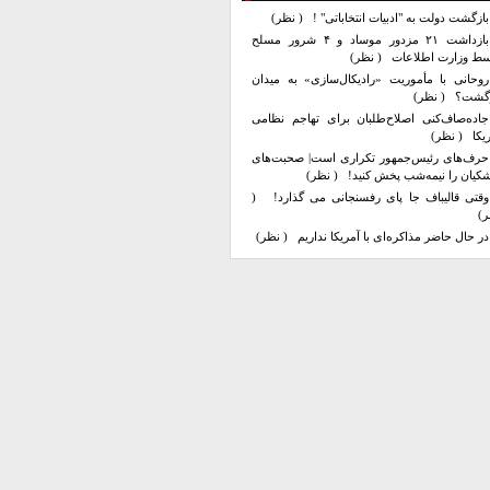
بازگشت دولت به "ادبیات انتخاباتی" !
( نظر)
بازداشت ۲۱ مزدور موساد و ۴ شرور مسلح
سط وزارت اطلاعات
( نظر)
روحانی با مأموریت «رادیکال‌سازی» به میدان
زگشت؟
( نظر)
جاده‌صاف‌کنی اصلاح‌طلبان برای تهاجم نظامی
یکا
( نظر)
حرف‌های رئیس‌جمهور تکراری است| صحبت‌های
کیان را نیمه‌شب پخش کنید!
( نظر)
وقتی قالیباف جا پای رفسنجانی می گذارد!
(
ر)
در حال حاضر مذاکره‌ای با آمریکا نداریم
( نظر)