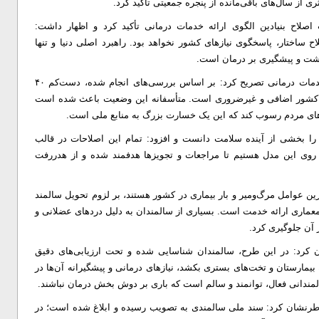
ری از سال‌های باقی‌مانده از پنجره جمعیتی تأکید کرد.
اصلاح بنیادین الگوی ارائه خدمات درمانی تأکید کرد و اظهار داشت:
 ساختار، پاسخگوی نیازهای کشور نخواهد بود. راهبرد اصلی دنیا و تنها
اشت و پیشگیری بر درمان است.
وی با ارائه آماری تکان‌دهنده از ناکارآمدی در توزیع و مصرف خدمات درمانی تصریح کرد: بر اساس بررسی‌های انجام شده، دست‌کم ۴۰
۲ درصد داروهای تجویزی در کشور اضافی و غیرضروری است. متأسفانه این وضعیت باعث شده است
ن را بخشی از آینده سلامت دانست و افزود: تمام این اصلاحات در قالب
 روی این مدل هستیم تا مراجعات و تجویزها هدفمند شده و از هدررفت
رین عوامل مرگ‌ومیر و بار بیماری در کشور هستند، بر لزوم تحویل سالمند
ر معماری ارائه خدمت است. بسیاری از سالمندان به دلیل دردهای عضلانی و
 آن جلوگیری کرد.
ن کرد: در این طرح، سالمندان شناسایی شده و تحت ارزیابی‌های دقیق
بیمارستان و تخت‌های بستری بکشد، نیازهای درمانی و پیشگیرانه آن‌ها در
دانی فعال، توانمند و سالم است که باری بر دوش بخش درمان نباشند.
خاطرنشان کرد: سند ملی سالمندی به تصویب رسیده و ابلاغ شده است؛ در