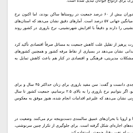
زرگ برای ازدواج جوانان تبدیل شده است.
وی با مقایسه وضعیت فعلی با دهه ۶۰ خاطرنشان کرد: در آن دوران بیش از ۶۰ درصد جمعیت در روستاها ساکن بودند، اما اکنون نرخ
شهرنشینی در ایران به ۷۶ درصد رسیده است که بسیار بالاتر از میانگین جهانی ۵۷ درصد است. آمارهای دقیق نشان می‌دهد که استان‌های
ینی را دارند و دقیقاً با افزایش شهرنشینی، نرخ باروری در کشور روند
ن ازدواج، بر ضرورت پرهیز از تقلیل علت کاهش جمعیت به مسائل صرفاً اقتصادی تأکید کرد
دانی نشان می‌دهد در بسیاری از نقاط مرفه کشور و همچنین کشورهای
 مشکلات مدیریتی، فرهنگی و اقتصادی در کنار هم باعث کاهش تمایل به
‌معاون بهداشت محدودیت زمانی برای اصلاح ساختار جمعیت را جدی دانست و گفت: سن مفید باروری برای زنان حداکثر ۴۵ سال و برای
مردان ۵۵ سال در نظر گرفته می‌شود. در خوش‌بینانه‌ترین سناریو، اگر بتوانیم نرخ باروری را به بالای ۲.۵ برسانیم، جمعیت کشور تا سال
واقعیت کنونی نشان می‌دهد که علیرغم اقدامات انجام شده، هنوز موفق به معکوس
و اروپا با بحران‌های عمیق سالمندی دست‌وپنجه نرم می‌کنند. وضعیت در
ه‌های اجاره‌ای شکل گرفته است. برای جلوگیری از تکرار چنین سرنوشتی،
 برای تغییر رفتار جمعیتی استفاده کند.