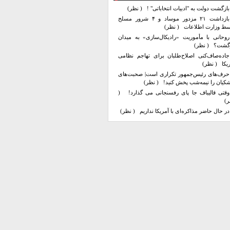
بازگشت دولت به "ادبیات انتخاباتی" !
( نظر)
بازداشت ۲۱ مزدور موساد و ۴ شرور مسلح
سط وزارت اطلاعات
( نظر)
روحانی با مأموریت «رادیکال‌سازی» به میدان
زگشت؟
( نظر)
جاده‌صاف‌کنی اصلاح‌طلبان برای تهاجم نظامی
یکا
( نظر)
حرف‌های رئیس‌جمهور تکراری است| صحبت‌های
کیان را نیمه‌شب پخش کنید!
( نظر)
وقتی قالیباف جا پای رفسنجانی می گذارد!
(
ر)
در حال حاضر مذاکره‌ای با آمریکا نداریم
( نظر)