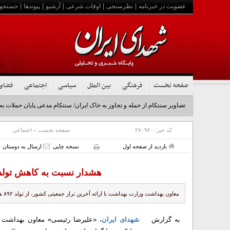
عضویت در خبرنامه
|
نظرسنجی
|
اوقات شرعی
|
آرشیو
|
پیوندها
|
جستجو
صفحه نخست
فرهنگی
بین الملل
سیاسی
اجتماعی
فضای
تصاویر سنتکام از حمله و تجاوز به خاک ایران/ سنتکام مدعی پایان حملات به
کد خبر:
۲۷۰۹۲۰
صفحه نخست
»
اجتماعی
بازدید از صفحه اول
نسخه چاپی
ارسال به دوستان
هشدار نسبت به کاهش تولد
معاون بهداشت وزارت بهداشت با ارائه آخرین تراز جمعیتی کشور، از تولد ۸۹۲ هزار نوزاد در سال ۱۴۰۴ در مقابل بیش از ۴۵۱ هزار واقعه فوت خبر داد.
به گزارش
شهدای ایران
، «علیرضا رئیسی» معاون بهداشت