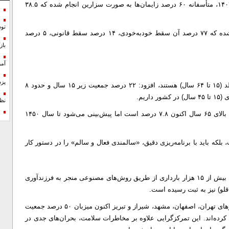
رئیسی با انتقاد از آمار بالای جراحی‌های زایمان گفت: در سال ۱۴۰۴، متأسفانه ۶۰ درصد زایمان‌ها به صورت سزارین انجام شده که ۳۸.۵
تو
وی درباره آمار سقط نیز اعلام کرد: ۶۷ هزار و ۴۰۵ مورد ثبت شده که ۷۷ درصد آن سقط خودبه‌خودی، ۱۴ درصد سقط قانونی، ۵ درصد
با
آمر
پزش
معاون بهداشت با بیان اینکه ۶۹ درصد جمعیت کشور در سن مولد (۱۵ تا ۶۴ سال) هستند، افزود: ۲۲ درصد جمعیت زیر ۱۵ سال و حدود ۸
نظ
وی با هشدار نسبت به آینده جمعیت ایران گفت: سهم سالمندی بالای ۶۵ سال اکنون ۷.۸ درصد است اما پیش‌بینی می‌شود تا سال ۱۴۵۰
بلکه باید با برنامه‌ریزی دقیق، «سالمندی فعال و سالم» را در دستور کار
وی بر نقش مراکز ناباروری تأکید کرد و اعلام شد: در سال ۱۴۰۴، بیش از ۱۵ هزار بارداری از طریق روش‌های مصنوعی منجر به فرزندآوری
رئیسی به چالش تراکم جمعیت پرداخت و اظهار داشت: کلان‌شهرهای تهران، اصفهان، مشهد، شیراز و تبریز اکنون میزبان ۵۰ درصد جمعیت
ز مساحت کل را اشغال کرده‌اند. این تمرکزگرایی علاوه بر مخاطرات سلامت، بحران‌های جدی در