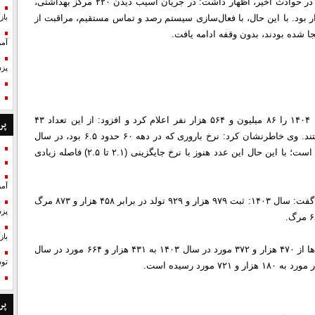
جمعیت،حضور پیدا کرد و با گرامیداشت یاد شهدای حوزه سلامت در حوادث اخیر، اظهار داشت: در جریان آسیب دیدن ۲۲۰ مرکز بهداشتی،
دار بود. با این حال، با فعال‌سازی سیستم رصد و تماس مستقیم، مراقبت از
با
ا شده بودند، بدون وقفه ادامه یافت.
آمر
پزش
رئیسی با استناد به برآوردهای مرکز آمار، جمعیت ایران در سال ۱۴۰۴ را ۸۶ میلیون و ۵۶۴ هزار نفر اعلام کرد و افزود: از این تعداد ۴۳
پر
میلیون و ۶۵۸ هزار نفر مرد و ۴۲ میلیون و ۹۰۶ هزار نفر زن هستند. وی خاطرنشان کرد: نرخ باروری که در دهه ۶۰ حدود ۶.۵ بود، در سال
۱۴۰۲ به ۱.۰۶ رسید و اکنون در سال ۱۴۰۴ به ۱.۳۵ افزایش یافته است؛ با این حال این عدد هنوز با نرخ جایگزینی (۲.۱ تا ۲.۵) فاصله زیادی
آمر
معاون بهداشت در تشریح تراز تولد و مرگ‌ومیر طی دو سال اخیر گفت: سال ۱۴۰۳: ثبت ۹۷۹ هزار و ۹۲۹ تولد در برابر ۴۵۸ هزار و ۸۷۳ مرگ
پزش
با
وی همچنین به کاهش آمار ازدواج اشاره کرد و گفت: تعداد ازدواج‌ها از ۴۷۰ هزار و ۳۷۲ مورد در سال ۱۴۰۳ به ۴۳۱ هزار و ۶۶۴ مورد در سال
تو
پر