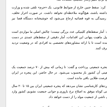
رد: سقط جنین خارج از ضوابط قانونی، یک «جرم» تلقی شده و وزارت
داشته باشند، هیچ‌گونه ملاحظه‌ای نخواهد داشت. در صورت احراز تخلف،
ت رسیدگی به قوه قضائیه ارجاع می‌شود که خوشبختانه دستگاه قضا نیز
 آمار سقط‌های کلینیکی عدد بزرگی نیست؛ چالش اصلی ما مواردی است
دلیل ماهیت پنهانی این اقدامات، آمار دقیقی از سقط‌های عمدی در دست
ه است تا با ارائه مشاوره‌های تخصصی به افرادی که در وضعیت تردید
رف کنند.
معاون بهداشت در بخش دیگری از سخنان خود به تبیین مفهوم پنجره جمعیتی پرداخت و گفت: تا زمانی که بیش از ۷۰ درصد جمعیت یک
تا ۶۴ سال) باشند، پنجره جمعیتی آن کشور باز محسوب می‌شود. در حال حاضر، این پنجره در ایران
ن فرصت طلایی باقی مانده است.
‌وی با تعیین بازه زمانی برای خروج از این وضعیت هشدار داد: برآوردهای کارشناسی نشان می‌دهد که پنجره جمعیتی ایران بین ۱۵ تا ۲۰ سال
انی کوتاه موفق به اصلاح نرخ باروری و جوانی جمعیت نشویم، کشور وارد
ناشی از جمعیت مولد را از دست خواهد داد.