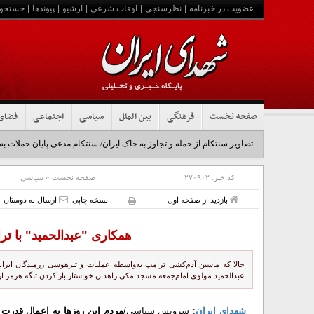
عضویت در خبرنامه
|
نظرسنجی
|
اوقات شرعی
|
آرشیو
|
پیوندها
|
جستجو
صفحه نخست
فرهنگی
بین الملل
سیاسی
اجتماعی
فضای
تصاویر سنتکام از حمله و تجاوز به خاک ایران/ سنتکام مدعی پایان حملات به
کد خبر:
۲۷۰۹۰۲
صفحه نخست
»
سیاسی
بازدید از صفحه اول
نسخه چاپی
ارسال به دوستان
همکاری "عبدالحمید" با ترا
حالا که ماشین آدم‌کشی ترامپ به‌واسطه عملیات‌ و تیزهوشی رزمندگان ایرا
عبدالحمید مولوی امام‌جمعه مسجد مکی زاهدان خواستار باز کردن تنگه هرمز ا
شهدای ایران
: سرویس سیاسی/
مردم این روز‌ها به اعمال قدرت ا