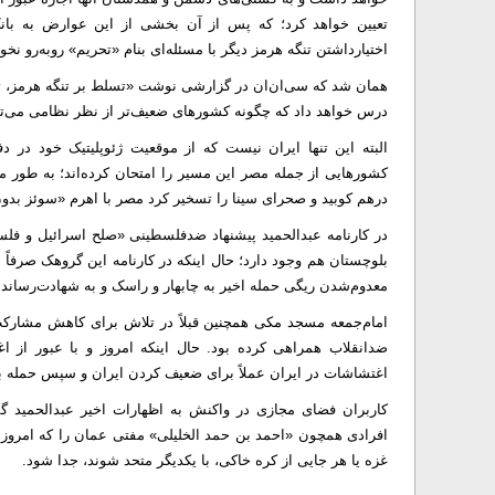
تعیین خواهد کرد؛ که پس از آن بخشی از این عوارض به بانک
اختیارداشتن تنگه هرمز دیگر با مسئله‌ای بنام «تحریم» روبه‌رو نخوا
همان شد که سی‌ان‌ان در گزارشی نوشت «تسلط بر تنگه هرمز، توا
درس خواهد داد که چگونه کشور‌های ضعیف‌تر از نظر نظامی می‌توانن
البته این تنها ایران نیست که از موقعیت ژئوپلیتیک خود در د
درهم کوبید و صحرای سینا را تسخیر کرد مصر با اهرم «سوئز بدو
در کارنامه عبدالحمید پیشنهاد ضدفلسطینی «صلح اسرائیل و فل
معدوم‌شدن ریگی حمله اخیر به چابهار و راسک و به شهادت‌رساندن ۱۱ نیروی مدافع امنیت مشهود ا
ضدانقلاب همراهی کرده بود. حال اینکه امروز و با عبور از 
اغتشاشات در ایران عملاً برای ضعیف کردن ایران و سپس حمله ب
کاربران فضای مجازی در واکنش به اظهارات اخیر عبدالحمید گف
افرادی همچون «احمد بن حمد الخلیلی» مفتی عمان را که امروز از
غزه یا هر جایی از کره خاکی، با یکدیگر متحد شوند، جدا شود.