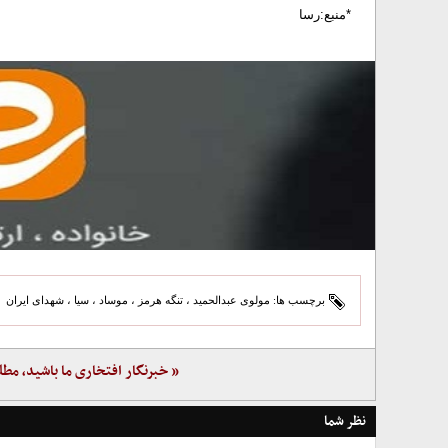
*منبع:رسا
برچسب ها:
مولوی عبدالحمید
،
تنگه هرمز
،
موساد
،
سیا
،
شهدای ایران
« خبرنگار افتخاری ما باشید، مطل
نظر شما