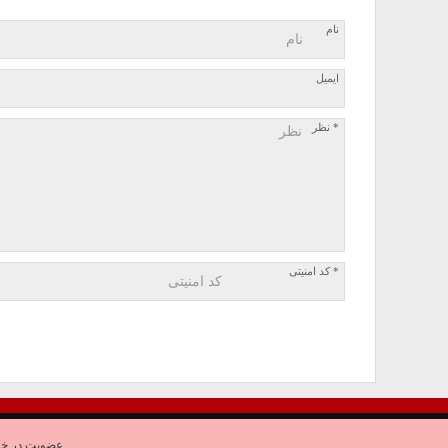
نام
ایمیل
* نظر
* کد امنیتی
عضویت در خب