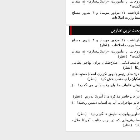
روحانی با مأموریت «رادیکال‌سازی» به میدان
زگشت؟
بازداشت ۲۱ مزدور موساد و ۴ شرور مسلح
سط وزارت اطلاعات
بحث ترین عناوین
بازداشت ۲۱ مزدور موساد و ۴ شرور مسلح
سط وزارت اطلاعات
( نظر)
روحانی با مأموریت «رادیکال‌سازی» به میدان
زگشت؟
( نظر)
جاده‌صاف‌کنی اصلاح‌طلبان برای تهاجم نظامی
یکا
( نظر)
حرف‌های رئیس‌جمهور تکراری است| صحبت‌های
کیان را نیمه‌شب پخش کنید!
( نظر)
وقتی قالیباف جا پای رفسنجانی می گذارد!
(
ر)
در حال حاضر مذاکره‌ای با آمریکا نداریم
( نظر)
خانم مهاجرانی، آب به آسیاب دشمن ریختید!
(
ر)
تطهیر پهلوی به نمایش خانگی رسید!
( نظر)
سلبریتی‌هایی که در برابر جنایت آمریکا «لال»
ند!
( نظر)