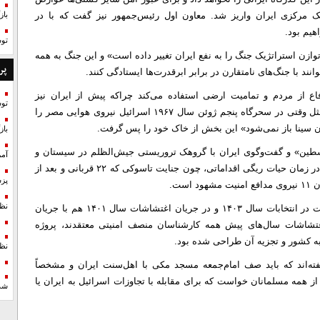
 مرکزی ایران واریز شد. معاون اول رئیس‌جمهور نیز گفت که با در
با
هیم بود.
تو
زن استراتژیک جنگ را به نفع ایران تغییر داده است» و این جنگ به همه
پر
د با جنگ‌های نامتقارن در برابر ابرقدرت‌ها ایستادگی کنند.
فاع از مردم و تمامیت ارضی استفاده می‌کند چراکه پیش از ایران نیز
تو
کشور‌هایی از جمله مصر این مسیر را امتحان کرده‌اند؛ به طور مثل وقتی در سحرگاه پنجم ژوئن سال ۱۹۶۷ اسرائیل نیروی هوایی مصر را
ن سینا باز نمی‌شود» این بخش از خاک خود را پس گرفت.
با
سطین» و گفت‌وگوی ایران با گروهک تروریستی جیش‌الظلم در سیستان و
آمر
بلوچستان هم وجود دارد؛ حال اینکه در کارنامه این گروهک صرفاً در زمان حیات ریگی اقداماتی، چون جنایت تاسوکی که ۲۲ قربانی و بعد از
پزش
ست.
نظ
امام‌جمعه مسجد مکی همچنین قبلاً در تلاش برای کاهش مشارکت در انتخابات سال ۱۴۰۳ و در جریان اغتشاشات سال ۱۴۰۱ هم با جریان
اغتشاشات سال‌های پیش همه کارشناسان منصف امنیتی معتقدند، پروژه
ه کشور و تجزیه آن طراحی شده بود.
نظ
ته‌اند که باید صف امام‌جمعه مسجد مکی با اهل‌سنت ایران و مشخصاً
 همه مسلمانان خواست که برای مقابله با تجاوزات اسرائیل به ایران یا
شد