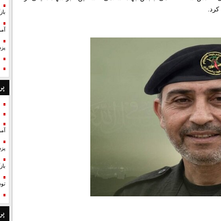
کرد.
با
آمر
پزش
پر
آمر
پزش
با
تو
پر