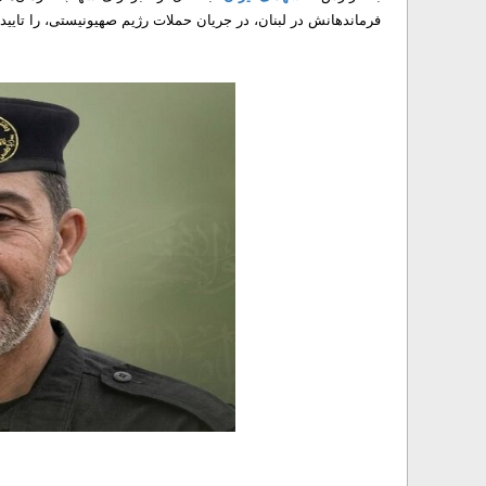
فرماندهانش در لبنان، در جریان حملات رژیم صهیونیستی، را تایید 