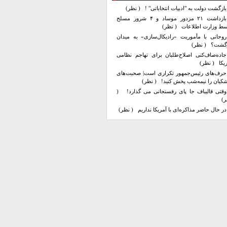
بازگشت دولت به "ادبیات انتخاباتی" !
( نظر)
بازداشت ۲۱ مزدور موساد و ۴ شرور مسلح
سط وزارت اطلاعات
( نظر)
روحانی با مأموریت «رادیکال‌سازی» به میدان
زگشت؟
( نظر)
جاده‌صاف‌کنی اصلاح‌طلبان برای تهاجم نظامی
یکا
( نظر)
حرف‌های رئیس‌جمهور تکراری است| صحبت‌های
کیان را نیمه‌شب پخش کنید!
( نظر)
وقتی قالیباف جا پای رفسنجانی می گذارد!
(
ر)
در حال حاضر مذاکره‌ای با آمریکا نداریم
( نظر)