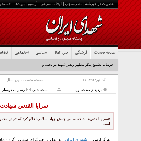
عضویت در خبرنامه
|
نظرسنجی
|
اوقات شرعی
|
آرشیو
|
پیوندها
|
جستجو
صفحه نخست
فرهنگی
بین الملل
سیاسی
اجتماعی
فضای
جزئیات تشییع پیکر مطهر رهبر شهید در نجف و کربلا
کد خبر:
۲۷۰۸۹۵
صفحه نخست
»
بین الملل
بازدید از صفحه اول
نسخه چاپی
ارسال به دوستان
سرایا القدس شهادت وا
«سرایا القدس» -شاخه نظامی جنبش جهاد اسلامی اعلام کرد که «وائل محمود 
است.
به گزارش
شهدای ایران
به نقل از خبرگزای شهاب، گردان‌ه