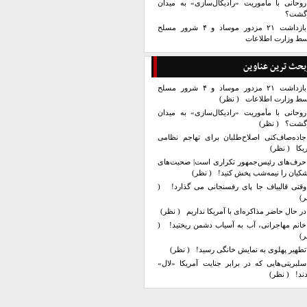
روحانی با مأموریت «رادیکال‌سازی» به میدان
زگشت؟
بازداشت ۲۱ مزدور موساد و ۴ شرور مسلح
سط وزارت اطلاعات
بحث ترین عناوین
بازداشت ۲۱ مزدور موساد و ۴ شرور مسلح
سط وزارت اطلاعات
( نظر)
روحانی با مأموریت «رادیکال‌سازی» به میدان
زگشت؟
( نظر)
جاده‌صاف‌کنی اصلاح‌طلبان برای تهاجم نظامی
یکا
( نظر)
حرف‌های رئیس‌جمهور تکراری است| صحبت‌های
کیان را نیمه‌شب پخش کنید!
( نظر)
وقتی قالیباف جا پای رفسنجانی می گذارد!
(
ر)
در حال حاضر مذاکره‌ای با آمریکا نداریم
( نظر)
خانم مهاجرانی، آب به آسیاب دشمن ریختید!
(
ر)
تطهیر پهلوی به نمایش خانگی رسید!
( نظر)
سلبریتی‌هایی که در برابر جنایت آمریکا «لال»
ند!
( نظر)