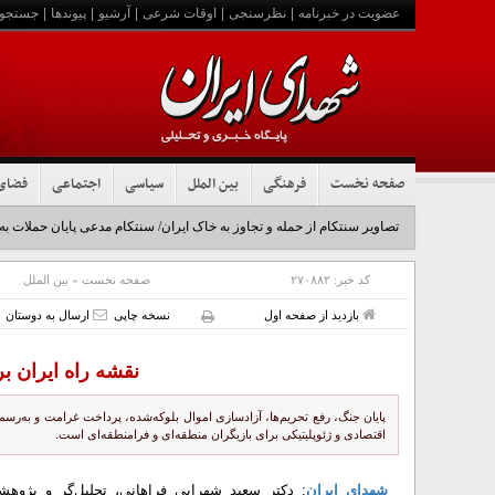
عضویت در خبرنامه
|
نظرسنجی
|
اوقات شرعی
|
آرشیو
|
پیوندها
|
جستجو
صفحه نخست
فرهنگی
بین الملل
سیاسی
اجتماعی
فضای
تصاویر سنتکام از حمله و تجاوز به خاک ایران/ سنتکام مدعی پایان حملات به
کد خبر:
۲۷۰۸۸۲
صفحه نخست
»
بین الملل
بازدید از صفحه اول
نسخه چاپی
ارسال به دوستان
نقشه راه ایران ب
پایان جنگ، رفع تحریم‌ها، آزادسازی اموال بلوکه‌شده، پرداخت غرامت و به‌رسم
اقتصادی و ژئوپلیتیکی برای بازیگران منطقه‌ای و فرامنطقه‌ای است.
شهدای ایران
: دکتر سعید شهرابی فراهانی، تحلیل‌گر و پژوهشگ