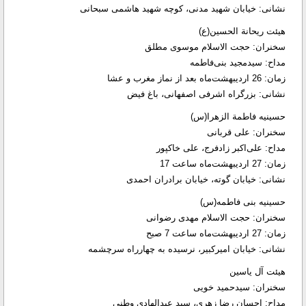
نشانی: خیابان شهید مدنی، کوچه شهید هاشمی سبحانی
هیئت ریحانة الحسین(ع)
سخنران: حجت الاسلام موسوی مطلق
مداح: سیدمجید بنی‌فاطمه
زمان: 26 اردیبهشت‌ماه بعد از نماز مغرب و عشا
نشانی: بزرگراه اشرفی اصفهانی، باغ فیض
حسینیه فاطمة الزهرا(س)
سخنران: علی قربانی
مداح: علی‌اکبر زادفرج، علی خاکپور
زمان: 27 اردیبهشت‌ماه ساعت 17
نشانی: خیابان گوته، خیابان برادران احمدی
حسینیه بنی فاطمه(س)
سخنران: حجت الاسلام مهدی رضوانی
زمان: 27 اردیبهشت‌ماه ساعت 7 صبح
نشانی: خیابان امیرکبیر، نرسیده به چهارراه سرچشمه
هیئت آل یاسین
سخنران: سیدحمید خویی
مداح: احسان رضا زهری، سید عبدالهادی وطنی