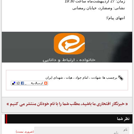
زمان: 27 اردیبهشت‌ماه ساعت 19:30
نشانی: وصفنارد، خیابان رمضانی
انتهای پیام/؛
برچسب ها:
شهادت
،
امام جواد
،
هیات
،
شهدای ایران
« خبرنگار افتخاری ما باشید، مطلب شما را با نام خودتان منتشر می کنیم »
نظر شما
نام
(ضروری نیست)