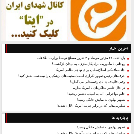
آخرین اخبار
بازداشت ۲۱ مزدور موساد و ۴ شرور مسلح توسط وزارت اطلاعات
روحانی با مأموریت «رادیکال‌سازی» به میدان بازگشت؟
جاده‌صاف‌کنی اصلاح‌طلبان برای تهاجم نظامی آمریکا
حرف‌های رئیس‌جمهور تکراری است| صحبت‌های پزشکیان را نیمه‌شب پخش کنید!
وقتی قالیباف جا پای رفسنجانی می گذارد!
در حال حاضر مذاکره‌ای با آمریکا نداریم
خانم مهاجرانی، آب به آسیاب دشمن ریختید!
تطهیر پهلوی به نمایش خانگی رسید!
سلبریتی‌هایی که در برابر جنایت آمریکا «لال» شدند!
پربازدید ها
تطهیر پهلوی به نمایش خانگی رسید!
سلبریتی‌هایی که در برابر جنایت آمریکا «لال» شدند!