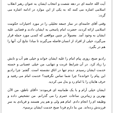
آیت الله خامنه ای در دهه شصت و انتخاب ایشان به عنوان رهبر انقلاب
اسلامی اشاره می کنند که به یکی از این موارد در ادامه اشاره می
گردد:
وقتی آقای خامنه‌ای در نماز جمعه تحلیلی را در مورد اختیارات حکومت
اسلامی ارائه کردند، حضرت امام پاسخی به ایشان دادند و فضایی علیه
ایشان به وجود آمد. معمولاً در چنین مواقعی که کسی مورد حمله قرار
می‌گیرد، خیلی از افراد از انسان فاصله می‌گیرند تا مبادا نتایج آن، آنها را
هم در بگیرد.
رادیو صبح، روزی پیام امام را علیه ایشان خواند و خیلی هم آب و تابش
را زیاد کرد. در آن شرایط غربت و تنهایی، من خیلی عصبانی و خسته
خدمت ایشان رسیدم. دیدم تنها در اتاق نشسته است. گفتم: چرا رادیو
این پیام را خوانده؟ چرا شما تماس نگرفتید؟ خدمت امام می رفتید و
حرف هایتان را با امام رد و بدل می کردید.
ایشان خیلی آرام و با یک طمانینه ای فرمودند: «آقای ناطق، من الآن
بهترین و زیباترین ساعات عمرم را می گذرانم. من تشخیص داده و
وظیفه ام را انجام دادم. امام هم ولی و هم پدر هستند و فریادی به سرِ
فرزندش زده‌اند. من بنا دارم فردا صبح خدمت ایشان برسم».