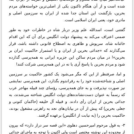
شده است و از آن هنگام تاکنون یکی از اصلی‌ترین خواسته‌های مردم
بحرین، بازگشت این استان جدا شده از ایران به سرزمین اصلی و
مادری خود، یعنی ایران اسلامی است.
گفتنی است، اسدالله علم وزیر دربار شاه در خاطرات خود به طور
ضمنی اعتراف می‌کند به پیشنهاد دولت انگلیس برای آن که این اقدام
خائنانه شاه، سرپوش و ظاهری به اصطلاح قانونی داشته باشد، قرار
می‌گذارند که «جدائی بحرین از ایران و یا استمرار حاکمیت ایران بر
بحرین»! در میان مردم ساکن این جزیره ایرانی به همه‌پرسی گذارده
شود و مردم بحرین با پاسخ آری یا نه در این همه‌پرسی شرکت کنند!
و اما، صرفنظر از این که مگر می‌شود یک کشور حاکمیت بر سرزمین
اصلی و شناخته‌شده خود را به رفراندوم بگذارد، این همه‌پرسی نمایشی
نیز صورت نپذیرفت و به جای همه‌پرسی، رؤسای چند قبیله مهاجر عرب
که رسماً به عنوان دست‌نشانده‌های دولت انگلیس شناخته می‌شدند، به
جدائی بحرین از ایران رأی دادند. و قبیله آل خلیفه (حاکمان کنونی و
جعلی بحرین) که پیش از آن در بیابان‌های نجد به راهزنی مشغول بودند،
حاکمیت بحرین را (به نیابت از انگلیس) برعهده گرفتند.
۳- به قول مرحوم امیرحسین دهلوی «این قصه سر دراز دارد» که بیرون
از محدوده این نوشته مختصر است ولی اکنون با توجه به ماجرای جدائی