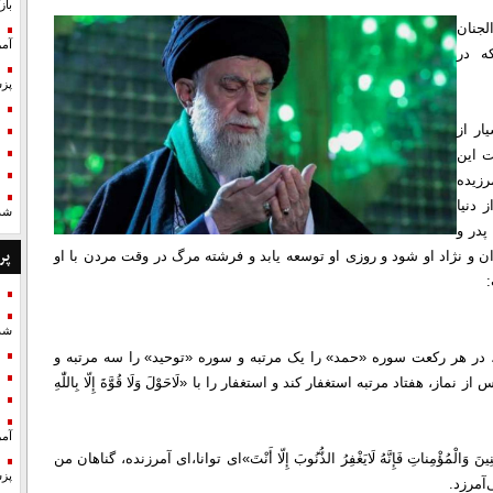
با
لجنان
آمر
ه در
پزش
ار از
ت این
رزیده
 دنیا
شد
پدر و
پر
و نژاد او شود و روزی او توسعه یابد و فرشته مرگ در وقت مردن با او
:
شد
، در هر رکعت سوره «حمد» را یک مرتبه و سوره «توحید» را سه مرتبه و
فتاد مرتبه استغفار کند و استغفار را با «لَاحَوْلَ وَلَا قُوَّةَ إِلّا بِاللّٰهِ
آمر
ینَ وَالْمُؤْمِناتِ فَإِنَّهُ لَایَغْفِرُ الذُّنُوبَ إِلّا أَنْتَ»‌ای توانا،‌ای آمرزنده، گناهان من
پزش
آمرزد.