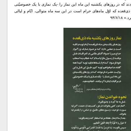
که در روز‌های یکشنبه این ماه این نماز را -یک نمازی با یک خصوصیّتی
ذی‌قعده که اوّل ماه‌های حرام است در این سه ماه متوالی، ایّام و لیالی
۹۴/۶/