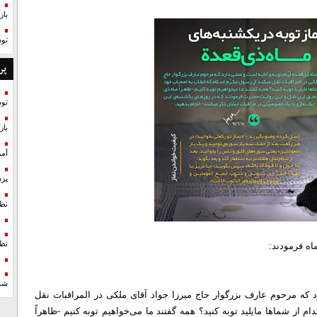
با
تو
پر
تو
با
آمر
پزش
نظ
نظ
شد
ارد که مرحوم عارف بزرگوار حاج میرزا جواد آقای ملکی در المراقبات نقل
از شما‌ها مایلید توبه کنید؟ همه گفتند ما می‌خواهیم توبه کنیم -ظاهراً