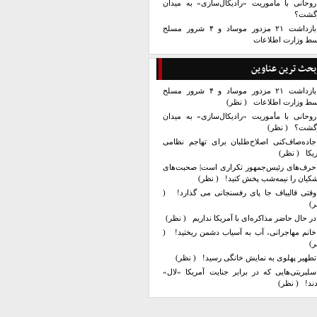
روحانی با مأموریت «رادیکال‌سازی» به میدان
زگشت؟
بازداشت ۲۱ مزدور موساد و ۴ شرور مسلح
سط وزارت اطلاعات
بحث ترین عناوین
بازداشت ۲۱ مزدور موساد و ۴ شرور مسلح
سط وزارت اطلاعات
( نظر)
روحانی با مأموریت «رادیکال‌سازی» به میدان
زگشت؟
( نظر)
جاده‌صاف‌کنی اصلاح‌طلبان برای تهاجم نظامی
یکا
( نظر)
حرف‌های رئیس‌جمهور تکراری است| صحبت‌های
کیان را نیمه‌شب پخش کنید!
( نظر)
وقتی قالیباف جا پای رفسنجانی می گذارد!
(
ر)
در حال حاضر مذاکره‌ای با آمریکا نداریم
( نظر)
خانم مهاجرانی، آب به آسیاب دشمن ریختید!
(
ر)
تطهیر پهلوی به نمایش خانگی رسید!
( نظر)
سلبریتی‌هایی که در برابر جنایت آمریکا «لال»
ند!
( نظر)