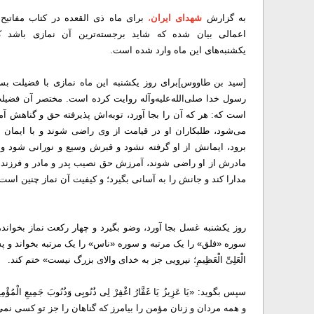
به گزارش
شهدای ایران
،
برای ماه ذی القعده در کتاب مفاتیح‌ا
اعمالی بیان شده که شاید برجسته‌ترین آن نمازی باشد ک
یکشنبه‌های این ماه وارد شده است.
[سید بن طاووس]برای روز یکشنبه این ماه نمازی با فضیلت بسی
رسول خدا صلی‌الله‌علیه‌وآله روایت کرده است. مختصر آن فضیل
است که: هر که آن را بجا آورد، توبه‌اش پذیرفته حق و گناهش آم
می‌شود، طلبکاران او در قیامت از وی راضی شوند و با ایمان از
برود، ایمانش از او گرفته نشود و قبرش وسیع و نورانی شود و 
مادرش از او راضی شوند، آمرزش حق نصیب پدر و مادر و فرزندان 
مدارا کند و جانش را به آسانی بگیرد؛ و کیفیت آن نماز چنین است
روز یکشنبه غسل بجا آورد، وضو بگیرد و چهار رکعت نماز بخواند
سوره «فلق» را یک مرتبه و سوره «ناس» را یک مرتبه بخواند و پس از نماز، ه
الْعَلِیِّ الْعَظِیمِ؛ نیرویی جز به خدای والای بزرگ نیست» ختم کند.
سپس بگوید: «یَا عَزِیزُ یَا غَفَّارُ اغْفِرْ لِی ذُنُوبِی وَذُنُوبَ جَمِیعِ الْمُؤْمِنِ
و همه مردان و زنان مؤمن را بیامرز که گناهان را جز تو کسی نمی‌