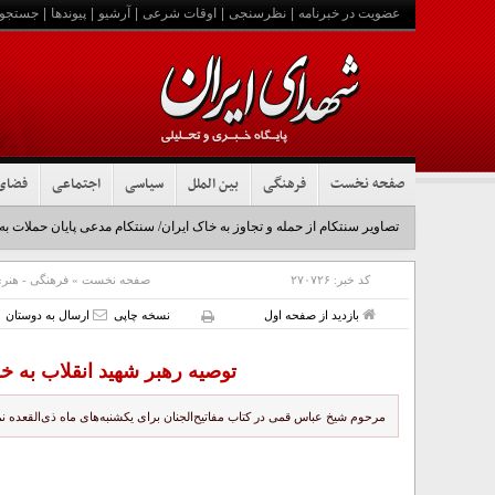
عضویت در خبرنامه
|
نظرسنجی
|
اوقات شرعی
|
آرشیو
|
پیوندها
|
جستجو
صفحه نخست
فرهنگی
بین الملل
سیاسی
اجتماعی
فضای
تصاویر سنتکام از حمله و تجاوز به خاک ایران/ سنتکام مدعی پایان حملات به
کد خبر:
۲۷۰۷۲۶
صفحه نخست
»
فرهنگی - هنر
بازدید از صفحه اول
نسخه چاپی
ارسال به دوستان
توصیه رهبر شهید انقلاب به خو
مرحوم شیخ عباس قمی در کتاب مفاتیح‌الجنان برای یکشنبه‌های ماه ذی‌القعده نم