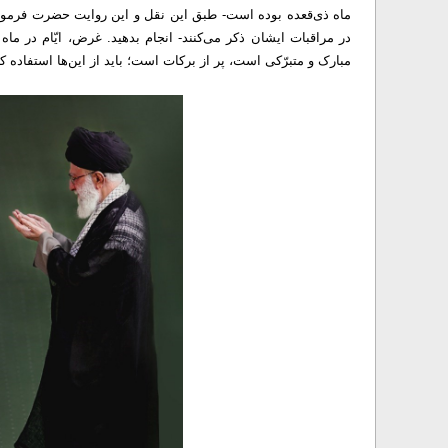
ماه ذی‌قعده بوده است- طبق این نقل و این روایت حضرت فرمودند 
در مراقبات ایشان ذکر می‌کنند- انجام بدهید. غرض، ایّام در ماه 
مبارک و متبرّکی است، پر از برکات است؛ باید از این‌ها استفاده کرد.» ۱۸