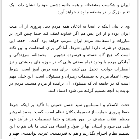
ایران و شکست مفتضحانه و همه جانبه دشمن خود را نشان داد، یک
تغییر بزرگ را در منطقه ما پدید خواهد آورد.
وی با بیان اینکه تا اینجا به اذعان همه مردم دنیا، پیروزی از آن ملت
ایران بوده و از این پس هم اگر خداوند لطف کند حتما چنین اثری بر
مبارزات و استقامت مردم ایران مترتب خواهد بود، گفت: حفظ این
پیروزی دو شرط دارد؛ اولین شرط، آمادگی برای استقامت و این نکته
است که هیچ گاه خسته و فرسوده نشویم. بحمدلله، سرزندگی و
آمادگی مردم با وجود تمام سختی هایی که در حوزه های معیشتی و نیز
اضطراب حوادث تحمل می کنند، برای همه درس آموز است. شرط
دوم، اعتماد مردم به تصمیمات رهبران و مسئولان است. این خیلی مهم
است که در جامعه ای که مسئولان آن برآمده از مردم هستند، مردم در
نهایت به آنچه تصمیم گرفته می شود اعتماد کنند.
حجت الاسلام و المسلمین سید حسن خمینی با تأکید بر اینکه شرط
حفظ پیروزی حمایت از تصمیمات کلان نظام است، گفت: بحمدلله رهبر
معظم انقلاب مشرف بر امور هستند و حتما تصمیمات در فرآیند خود
طی می شود و ایشان آنها را قبول و امضاء می کنند. ما باید هم به این
تصمیم نظام احترام بگذاریم و هم به قدرتمندی، غیرت، توانمندی، فهم و