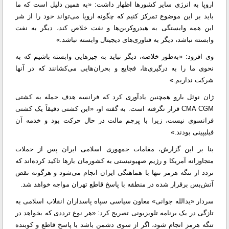
اروپا به انرژی سایر کشورها اظهار داشت: «به همین دلیل است که ما
باید بر این موضوع تمرکز کنیم که چگونه اروپا می‌تواند خود را از شر
این همه وابستگی به هیدروکربن‌ها و نفت خلاص کند، دیگر به نفت
وابسته نباشد، دیگر به فناوری‌های دیجیتال وابسته نباشد.»
وی افزود: «به‌طور خلاصه، دیگر نباید به چیزهایی وابسته باشیم که به
نحوی ما را به درگیری‌ها، فجایع و بحران‌هایی می‌کشانند که در آنها
شرکت نداریم.»
ژان نوئل بارو همچنین یادآوری کرد که فرانسه هدف حمله به کشتی
CMA CGM قرار نگرفته است. به گفته او، «این کشتی دقیقاً یک کشتی
فرانسوی نیست، زیرا با پرچم مالت در حال حرکت بود و خدمه آن
فیلیپینی بودند.»
بنا بر این گزارش، مقامات جمهوری اسلامی ایران پس از حملات
متجاوزانه آمریکا و رژیم صهیونیستی به کشورمان بارها تاکید کرده‌اند که
تردد از تنگه هرمز تنها با هماهنگی ایران انجام می‌شود و هرگونه نقض
آتش‌بس برقرار شده در منطقه با پاسخ قاطع تهران مواجه خواهد شد.
سردار «یدالله جوانی» معاون سیاسی سپاه پاسداران انقلاب اسلامی به
تازگی در یک برنامه‌ تلویزیونی تصریح کرد: «هر نوع ترددی که بخواهد در
تنگه هرمز انجام شود، اگر از سوی دشمن باشد با پاسخ قاطع و کوبنده