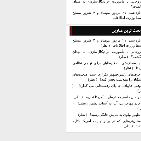
روحانی با مأموریت «رادیکال‌سازی» به میدان
زگشت؟
بازداشت ۲۱ مزدور موساد و ۴ شرور مسلح
سط وزارت اطلاعات
بحث ترین عناوین
بازداشت ۲۱ مزدور موساد و ۴ شرور مسلح
سط وزارت اطلاعات
( نظر)
روحانی با مأموریت «رادیکال‌سازی» به میدان
زگشت؟
( نظر)
جاده‌صاف‌کنی اصلاح‌طلبان برای تهاجم نظامی
یکا
( نظر)
حرف‌های رئیس‌جمهور تکراری است| صحبت‌های
کیان را نیمه‌شب پخش کنید!
( نظر)
وقتی قالیباف جا پای رفسنجانی می گذارد!
(
ر)
در حال حاضر مذاکره‌ای با آمریکا نداریم
( نظر)
خانم مهاجرانی، آب به آسیاب دشمن ریختید!
(
ر)
تطهیر پهلوی به نمایش خانگی رسید!
( نظر)
سلبریتی‌هایی که در برابر جنایت آمریکا «لال»
ند!
( نظر)