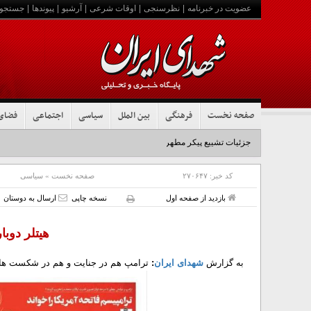
عضویت در خبرنامه
|
نظرسنجی
|
اوقات شرعی
|
آرشیو
|
پیوندها
|
جستجو
صفحه نخست
فرهنگی
بین الملل
سیاسی
اجتماعی
فضای
جزئیات تشییع پیکر مطهر رهبر شهید در نجف و کربلا
کد خبر:
۲۷۰۶۴۷
صفحه نخست
»
سیاسی
بازدید از صفحه اول
نسخه چاپی
ارسال به دوستان
هیتلر دوب
به گزارش
شهدای ایران
:
ترامپ هم در جنایت و هم در شکست های 