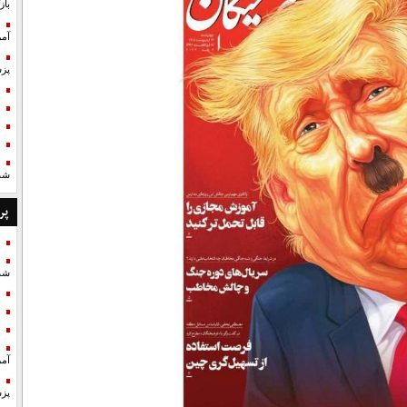
با
آمر
پزش
شد
پر
شد
آمر
پزش