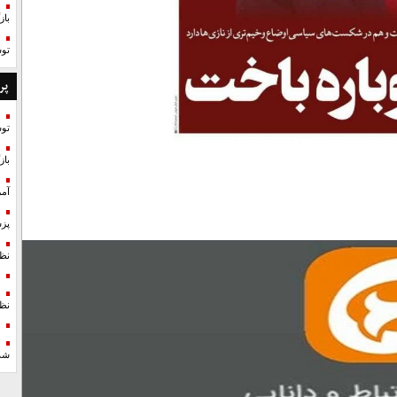
با
تو
پر
تو
با
آمر
پزش
نظ
نظ
شد