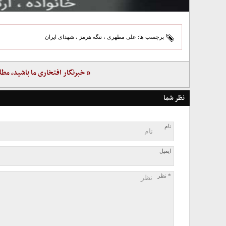
برچسب ها:
علی مطهری
،
تنگه هرمز
،
شهدای ایران
« خبرنگار افتخاری ما باشید، مطل
نظر شما
نام
ایمیل
* نظر