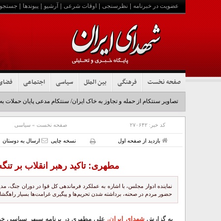
عضویت در خبرنامه
|
نظرسنجی
|
اوقات شرعی
|
آرشیو
|
پیوندها
|
جستجو
صفحه نخست
فرهنگی
بین الملل
سیاسی
اجتماعی
فضای
تصاویر سنتکام از حمله و تجاوز به خاک ایران/ سنتکام مدعی پایان حملات به
کد خبر:
۲۷۰۶۴۲
صفحه نخست
»
سیاسی
بازدید از صفحه اول
نسخه چاپی
ارسال به دوستان
مطهری: تاکید رهبر انقلاب بر تنگ
نماینده ادوار مجلس، با اشاره به عملکرد فرماندهی کل قوا در دوران جنگ، مدی
حضور مردم در صحنه، برداشته شدن تحریم‌ها و پیگیری غرامت‌ها بسیار راهگشا 
به گزارش
شهدای ایران
،
علی مطهری در برنامه سپهر سیاسی خب