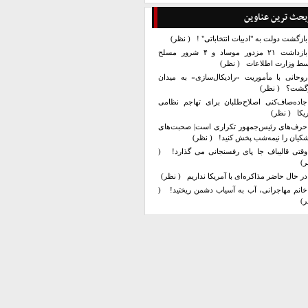
بحث ترین عناوین
بازگشت دولت به "ادبیات انتخاباتی" !
( نظر)
بازداشت ۲۱ مزدور موساد و ۴ شرور مسلح
سط وزارت اطلاعات
( نظر)
روحانی با مأموریت «رادیکال‌سازی» به میدان
زگشت؟
( نظر)
جاده‌صاف‌کنی اصلاح‌طلبان برای تهاجم نظامی
یکا
( نظر)
حرف‌های رئیس‌جمهور تکراری است| صحبت‌های
کیان را نیمه‌شب پخش کنید!
( نظر)
وقتی قالیباف جا پای رفسنجانی می گذارد!
(
ر)
در حال حاضر مذاکره‌ای با آمریکا نداریم
( نظر)
خانم مهاجرانی، آب به آسیاب دشمن ریختید!
(
ر)