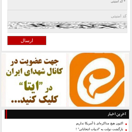
* کد امنیتی
آخرین اخبار
اکنون هیچ مذاکره‌ای با آمریکا نداریم
بازگشت دولت به "ادبیات انتخاباتی" !