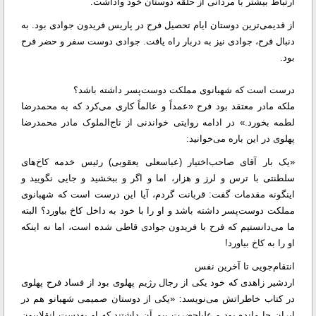
ارتباط بیشتر با مردانی از حلقه دوستان خود واداشت.
از قدیمی‌ترین دوستان ایام تحصیل فرح در پاریس فریدون جوادی بود. به
دنبال فرح، جوادی نیز به دربار راه یافت. جوادی دوست سفر و حضر فرح
بود.
درست است که شهبانوی مملکت دوست‌پسر داشته باشد؟
ملکه مادر معتقد بود فرح «عمداً و عالماً کاری می‌کرد که به محمدرضا
لطمه بخورد.» در ادامه روایتی خواندنی از تاج‌الملوک مادر محمدرضا
پهلوی در این باره می‌خوانید:
«یک بار آقای صاحب‌اختیار (عباسعلی یعقوبی) رئیس خدمه کاخ‌های
سلطنتی با ترس و لرز و هزار، اما و اگر و ببخشید و جایی نگویید و
اینگونه مقدمات گفت: قربانت گردم، آیا این درست است که شهبانوی
مملکت دوست‌پسر داشته باشد و او را با خود به داخل کاخ بیاورد؟ البته
ما می‌دانستیم که فرح با فریدون جوادی قاطی شده است، اما نه اینکه
او را به کاخ بیاورد!
انتقام‌جویی تا آخرین نفس
اردشیر زاهدی که خود یکی از رجال رژیم پهلوی بود از فساد فرح پهلوی
در کتاب خاطراتش می‌نویسد: «یکی از دوستان صمیمی شهبانو هم در
ایران جا مانده بود و علیاحضرت بیم آن داشتند که او به‌دست انقلابیون