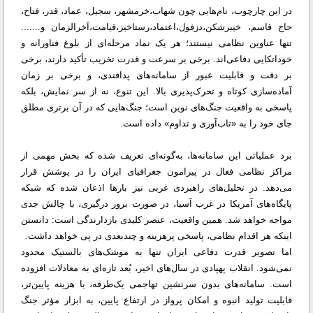
در این چارچوب، نام‌هایی چون شهاب،خرمشهر، سجیل، عماد، قدر، فتاح،
حاج قاسم، خیبرشکن،دزفول،اعتماد،رستاخیز،قیامت،آخرالزمان و.......
تنها عناوین نظامی نیستند؛ هر یک نماد مرحله‌ای از بلوغ فناورانه و
خوداتکایی دفاعی‌اند. برخی بر سرعت و قدرت تخریب تأکید دارند، برخی
بر دقت و قابلیت عبور از سامانه‌های پدافندی، و برخی بر زمان
آماده‌سازی کوتاه و تحرک‌پذیری بالا. این تنوع، نه از سر نمایش، بلکه
پاسخی به واقعیت جنگ‌های نوین است؛ جنگ‌هایی که در آن برتری مطلق
جای خود را به «تاب‌آوری و تداوم» داده است.
برد عملیاتی این سامانه‌ها، به‌گونه‌ای تعریف شده که بخش مهمی از
مراکز نظامی فعال در پیرامون جغرافیای ایران را در پوشش قرار
می‌دهد. در تحلیل‌های راهبردی غربی نیز بارها اذعان شده که شبکه
پایگاه‌های آمریکا در غرب آسیا، در صورت بروز درگیری، با چالش جدی
مواجه خواهد شد. همین واقعیت، عنصر کلیدی بازدارندگی است: دانستن
اینکه هر اقدام نظامی، پاسخی پرهزینه و چندبعدی در پی خواهد داشت.
اما تصویر قدرت دفاعی ایران تنها به موشک‌های بالستیک محدود
نمی‌شود. انقلاب پهپادی در سال‌های اخیر، بُعد تازه‌ای به معادلات افزوده
است. سامانه‌های بدون سرنشین تهاجمی یک‌طرفه، با هزینه پایین‌تر،
قابلیت تولید انبوه و امکان پرواز در ارتفاع پایین، به ابزار مؤثر جنگ