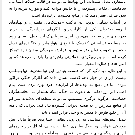
نامتقارن تبدیل شده‌اند. این پهپادها می‌توانند در قالب حملات اشباعی،
سامانه‌های دفاعی پیشرفته را با چالش مواجه کنند و موازنه هزینه را به
سود طرفی تغییر دهند که از منابع محدودتر برخوردار است.
در ادبیات نظامی نوین، این ترکیب «موشک‌های نقطه‌زن و پهپادهای
انبوه» به‌عنوان یکی از کارآمدترین الگوهای بازدارندگی در برابر
قدرت‌های برتر شناخته می‌شود. ایران نیز با درک این تحول، به‌جای ورود
به مسابقه تسلیحاتی کلاسیک با ناوهای هواپیمابر و جنگنده‌های نسل
پنجم، بر تقویت توان ضربه دوم و افزایش پیچیدگی میدان نبرد تمرکز
کرده است. چنین رویکردی، عقلانیتی راهبردی را بازتاب می‌دهد که بر
اصل «دفاع فعال» استوار است.
با این حال، باید تأکید کرد که فلسفه بنیادین این توانمندی‌ها، تهاجم‌طلبی
نیست. ایران در چهار دهه گذشته نشان داده که آغازگر جنگی فراگیر
نبوده، اما در پاسخ به تهدیدها، از ابزارهای خود بهره برده است. پیام
اصلی این زرادخانه، نه دعوت به جنگ، بلکه هشدار به محاسبه‌گران
خطاست: هرگونه درگیری مستقیم، می‌تواند منطقه‌ای به‌شدت متراکم
از منافع متعارض را به صحنه بحرانی گسترده بدل کند؛ بحرانی که دامنه
آن از خلیج فارس تا مدیترانه و حتی فراتر امتداد یابد.
تبدیل تنش‌های سیاسی به رویارویی نظامی، سناریوی صرفاً تبادل آتش
موشکی نخواهد بود. جنگ سایبری، عملیات دریایی، اختلال در زنجیره‌های
انرژی و درگیری‌های نیابتی نیز بخشی از معادله خواهند بود. از این رو،