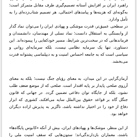
راهبرد ایران بر افزایش آستانه تصمیم‌گیری طرف مقابل متمرکز است؛
به‌گونه‌ای که هزینه‌ها و پیامدهای احتمالی، هر تصمیم شتاب‌زده‌ای را به
تأمل وادارد.
در سطحی عمیق‌تر، قدرت موشکی و پهپادی ایران را می‌توان نماد گذار
از وابستگی به استقلال دانست؛ نماد نسلی از مهندسان، دانشمندان و
فرماندهانی که در سخت‌ترین شرایط، مسیر خودکفایی را پیموده‌اند. این
دستاورد، تنها یک سرمایه نظامی نیست، بلکه سرمایه‌ای روانی و
سیاسی است که به جامعه احساس امنیت و به دیپلماسی پشتوانه قدرت
می‌بخشد.
آرمان‌گرایی در این میدان، به معنای رؤیای جنگ نیست؛ بلکه به معنای
آرزوی صلحی پایدار بر پایه اقتدار است. صلحی که از موضع ضعف طلب
نشود، بلکه از جایگاه توان دفاعی تضمین گردد. در جهانی که قانون
جنگل گاه بر قواعد حقوق بین‌الملل سایه می‌افکند، کشوری که ابزار
دفاع از خود را در اختیار نداشته باشد، ناگزیر به پذیرش اراده دیگران
خواهد بود.
از این منظر، موشک‌ها و پهپادهای ایران، بیش از آنکه «کابوس پایگاه‌ها»
باشند، معماران بازدارندگی‌اند؛ ستون‌هایی که سقف امنیت ملی را