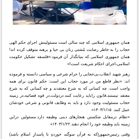
همان جمهوری اسلامی که چند سالی است مسئولینش اجرای حکم الهی
حجاب را به خاطر رضایت مُشتی زنان بی حیا و برهنه متوقف کرده اند!
همان جمهوری اسلامی که بنیانگذار آن فرمود:«فلسفه تشکیل حکومت
اسلامی،اجرای احکام شریعت است!»
رهبر شهید انقلاب،بی‌حجابی را حرام شرعی و سیاسی دانسته و فرموده
اند: «نظر قاطع من در مورد حجاب این است: حکم قانون برای همه
واجب است. چه کسانی که به شرع معتقدند و چه کسانی که به شرع
معتقد نیستند،قانون راباید رعایت کنند.دردولت،در قوه قضائیه،در زمینه
حجاب مسئولیت وجود دارد و باید به وظایف قانونی و شرعی خودشان
عمل کنند. ۱۴۰۳/۱/۱۵»
«نظام درمقابل شکستن هنجارهای دینی وظیفه دارد.مسئولین دراین
زمینه باید وظیفه خود را انجام دهند.۱۴۰۳/۱/۲۲»
وقتی رئیس‌جمهور(که به قرآن سوگند خوردهِ تا پاسدارِ اسلام باشد)