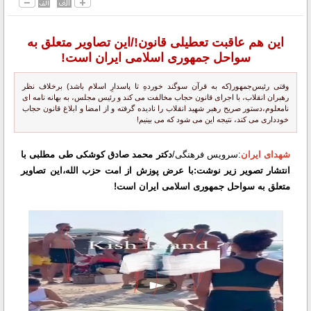
این هم عاقبت تعطیلی قانون!/این تصاویر متعلق به
سواحل جمهوری اسلامی ایران است!
وقتی رئیس‌جمهور(که به قرآن سوگند خوردهِ تا پاسدارِ اسلام باشد) برخلاف نظر
رهبران انقلاب، با اجرای قانون حجاب مخالفت می کند و رئیس مجلس، به بهانه نامه ای
نامعلوم،دستور صریح رهبر شهید انقلاب را نادیده گرفته و از امضا و ابلاغ قانون حجاب
خودداری می کند، نتیجه این می شود که می بینیم!
شهدای ایران
:سرویس فرهنگی/
دکتر محمد صادق کوشکی طی مطلبی با
انتشار تصویر زیر نوشت:با عرض پوزش از امت حزب الله،این تصاویر
متعلق به سواحل جمهوری اسلامی ایران است!