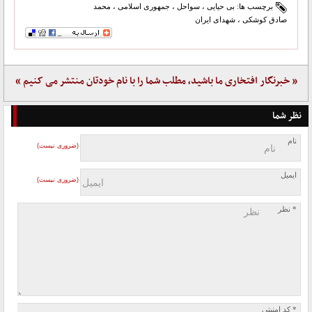
برچسب ها:
بی حیایی
،
سواحل
،
جمهوری اسلامی
،
محمد
صادق کوشکی
،
شهدای ایران
« خبرنگار افتخاری ما باشید، مطلب شما را با نام خودتان منتشر می کنیم »
نظر شما
نام
(ضروری نیست)
ایمیل
(ضروری نیست)
* نظر
* کد امنیتی