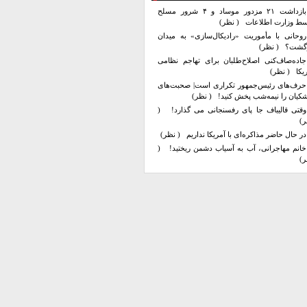
بازداشت ۲۱ مزدور موساد و ۴ شرور مسلح
سط وزارت اطلاعات
( نظر)
روحانی با مأموریت «رادیکال‌سازی» به میدان
زگشت؟
( نظر)
جاده‌صاف‌کنی اصلاح‌طلبان برای تهاجم نظامی
یکا
( نظر)
حرف‌های رئیس‌جمهور تکراری است| صحبت‌های
کیان را نیمه‌شب پخش کنید!
( نظر)
وقتی قالیباف جا پای رفسنجانی می گذارد!
(
ر)
در حال حاضر مذاکره‌ای با آمریکا نداریم
( نظر)
خانم مهاجرانی، آب به آسیاب دشمن ریختید!
(
ر)