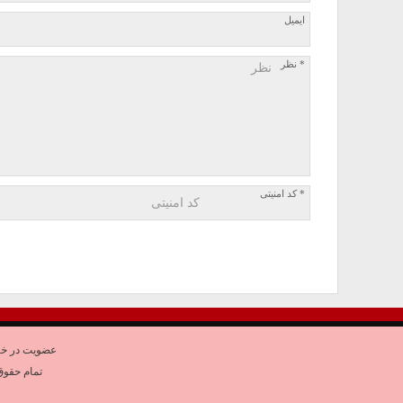
ایمیل
* نظر
* کد امنیتی
عضویت در خب
تمام حقوق