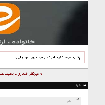
برچسب ها:
کنگره
،
آمریکا
،
ترامپ
،
مجوز
،
شهدای ایران
« خبرنگار افتخاری ما باشید، مطل
نظر شما
نام