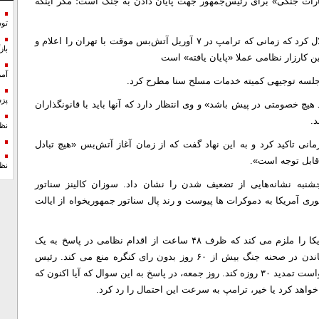
«قانون اختیارات جنگی» برای رئیس‌جمهور جهت پایان دادن به جنگ است؛ مگر اینکه
تو
با این حال، یک مقام ارشد دولت ترامپ روز پنجشنبه چنین استدلال کرد که زمانی که ترامپ در ۷ آوریل آتش‌بس موقت با تهران را اعلام و
با
ن کارزار نظامی عملا «پایان یافته» است
آمر
 جلسه توجیهی کمیته خدمات مسلح سنا مطرح کرد.
پزش
چ خصومتی در پیش باشد» و وی انتظار دارد که آنها باید با قانونگذاران
.
نظ
نی تاکید کرد و به این نهاد گفت که از زمان آغاز آتش‌بس «هیچ تبادل
قابل توجه است».
نظ
شنبه نشانه‌هایی از تضعیف شدن را نشان داد. سوزان کالینز سناتور
ی آمریکا به دموکرات ها پیوست و رند پال سناتور جمهوریخواه از ایالت
قطعنامه اختیارات جنگی مصوب سال ۱۹۷۳، رئیس جمهوری آمریکا را ملزم می ‌کند که ظرف ۴۸ ساعت از اقدام نظامی در پاسخ به یک
تهدید قریب‌الوقوع، کنگره را مطلع کند و نیروهای مسلح را از ماندن در صحنه جنگ بیش از ۶۰ روز بدون رای کنگره منع می ‌کند. رئیس
جمهور همچنین می‌تواند برای اطمینان از خروج ایمن نیروها، درخواست تمدید ۳۰ روزه کند. روز جمعه، در پاسخ به این سوال که آیا اکنون که
واهد کرد یا خیر، ترامپ به سرعت این احتمال را رد کرد.