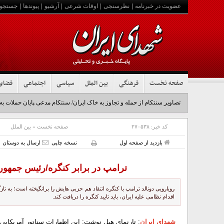
عضویت در خبرنامه
|
نظرسنجی
|
اوقات شرعی
|
آرشیو
|
پیوندها
|
جستجو
صفحه نخست
فرهنگی
بین الملل
سیاسی
اجتماعی
فضای
تصاویر سنتکام از حمله و تجاوز به خاک ایران/ سنتکام مدعی پایان حملات به
کد خبر:
۲۷۰۵۳۸
صفحه نخست
»
بین الملل
بازدید از صفحه اول
نسخه چاپی
ارسال به دوستان
ترامپ در برابر کنگره/رئیس جمهور 
رویارویی دونالد ترامپ با کنگره انتقاد هم حزبی هایش را برانگیخته است؛ به تاز
اقدام نظامی علیه ایران، باید تایید کنگره را دریافت کند.
شهدای ایران