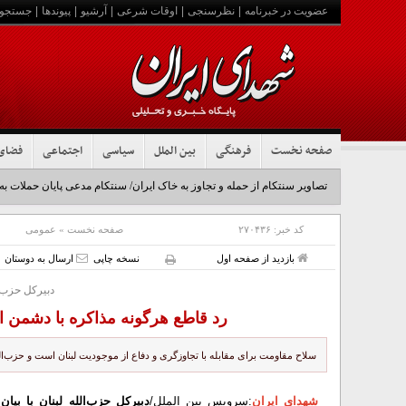
عضویت در خبرنامه
|
نظرسنجی
|
اوقات شرعی
|
آرشیو
|
پیوندها
|
جستجو
صفحه نخست
فرهنگی
بین الملل
سیاسی
اجتماعی
فضای
تصاویر سنتکام از حمله و تجاوز به خاک ایران/ سنتکام مدعی پایان حملات به
کد خبر:
۲۷۰۴۳۶
صفحه نخست
»
عمومی
بازدید از صفحه اول
نسخه چاپی
ارسال به دوستان
دبیرکل حزب ا
رد قاطع هرگونه مذاکره با دشمن ا
سلاح مقاومت برای مقابله با تجاوزگری و دفاع از موجودیت لبنان است و حزب‌ال
شهدای ایران
:سرویس بین الملل/
دبیرکل حزب‌الله لبنان با بی