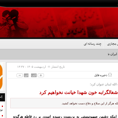
 مجازی
چند رسانه ای
 ایران شد+فیلم
تاریخ انتشار:
۰۷ ارديبهشت ۱۴۰۵ - ۱۳:۳۷
ذخیره فایل
لله لبنان عنوان کرد؛
شغالگر/به خون شهدا خیانت نخواهیم کرد
آخ
له هرگز از این سلاح و دفاع دست نخواهد کشید.
تو
ان اینکه دشمن صهیونیستی به بن‌بست رسیده است، بر رد قاطع هرگونه