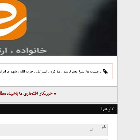
برچسب ها:
شیخ نعیم قاسم
،
مذاکره
،
اسرائیل
،
حزب الله
،
شهدای ایران
« خبرنگار افتخاری ما باشید، مطل
نظر شما
نام