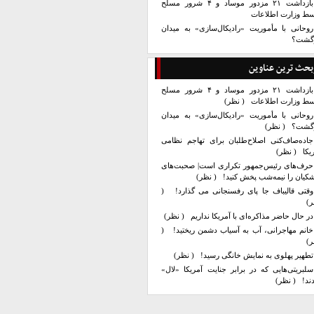
بازداشت ۲۱ مزدور موساد و ۴ شرور مسلح
سط وزارت اطلاعات
روحانی با مأموریت «رادیکال‌سازی» به میدان
زگشت؟
بحث ترین عناوین
بازداشت ۲۱ مزدور موساد و ۴ شرور مسلح
سط وزارت اطلاعات
( نظر)
روحانی با مأموریت «رادیکال‌سازی» به میدان
زگشت؟
( نظر)
جاده‌صاف‌کنی اصلاح‌طلبان برای تهاجم نظامی
یکا
( نظر)
حرف‌های رئیس‌جمهور تکراری است| صحبت‌های
کیان را نیمه‌شب پخش کنید!
( نظر)
وقتی قالیباف جا پای رفسنجانی می گذارد!
(
ر)
در حال حاضر مذاکره‌ای با آمریکا نداریم
( نظر)
خانم مهاجرانی، آب به آسیاب دشمن ریختید!
(
ر)
تطهیر پهلوی به نمایش خانگی رسید!
( نظر)
سلبریتی‌هایی که در برابر جنایت آمریکا «لال»
ند!
( نظر)