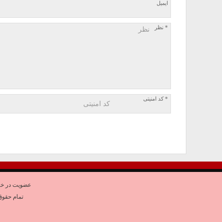
ایمیل
* نظر
* کد امنیتی
عضویت در خب
تمام حقوق