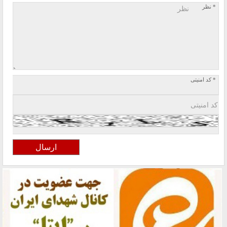
* نظر
* کد امنیتی