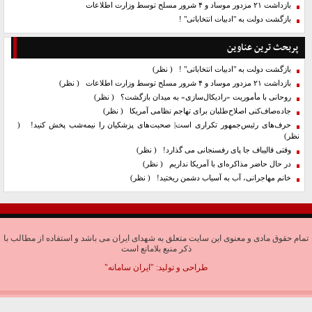
بازداشت ۲۱ مزدور موساد و ۴ شرور مسلح توسط وزارت اطلاعات
بازگشت دولت به "ادبیات انتخاباتی" !
پربحث ترین عناوین
بازگشت دولت به "ادبیات انتخاباتی" !
( نظر)
بازداشت ۲۱ مزدور موساد و ۴ شرور مسلح توسط وزارت اطلاعات
( نظر)
روحانی با مأموریت «رادیکال‌سازی» به میدان بازگشت؟
( نظر)
جاده‌صاف‌کنی اصلاح‌طلبان برای تهاجم نظامی آمریکا
( نظر)
حرف‌های رئیس‌جمهور تکراری است| صحبت‌های پزشکیان را نیمه‌شب پخش کنید!
(
نظر)
وقتی قالیباف جا پای رفسنجانی می گذارد!
( نظر)
در حال حاضر مذاکره‌ای با آمریکا نداریم
( نظر)
خانم مهاجرانی، آب به آسیاب دشمن ریختید!
( نظر)
تمام حقوق مادی و معنوی این سایت متعلق به شهدای ایران می باشد و استفاده از مطالب با
ذکر منبع بلامانع است
طراحی و تولید:
"ایران سامانه"