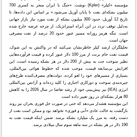
مؤسسه «کپلر» (Kpler) نوشت: «جنگ با ایران منجر به کسری 700
میلیون بشکه‌ای نفت تا پایان ‌آوریل می‌شود.» بر اساس این داده‌ها، تا
تاریخ 12‌ آوریل، حدود 300 میلیون بشکه از نفت مورد نیاز بازار جهانی
به‌دلیل توقف تردد در این آبراه استراتژیک، از چرخه عرضه خارج شده
است. تنگه هرمز روزانه مسیر عبور حدود 20 درصد از نفت مصرفی
جهان است.
تحلیلگران ارشد کپلر خاطرنشان می‌کنند که در واکنش به این شوک،
قیمت نفت خام برنت از مرز 100 دلار عبور کرده و قیمت فرآورده‌هایی
نظیر سوخت جت به بیش از 200 دلار در هر بشکه رسیده است، این
افزایش بی‌سابقه قیمت، موجب شده که خطوط هوائی بین‌المللی،
بسیاری از مسیرهای خود را لغو کرده‌، دولت‌های مصرف‌کننده طرح‌های
جیره‌بندی سوخت و دورکاری اجباری را کلید زده‌اند و آژانس بین‌المللی
انرژی (IEA) نیز پیش‌بینی خود از رشد تقاضا در سال 2026 را به کاهش
80 هزار بشکه‌ای در روز تغییر داده است.
این مؤسسه هشدار می‌دهد که حتی در صورت حل فوری بحران نیز روند
بازگشت به حالت عادی «آنی و فوری» نخواهد بود و ممکن است نفت از
دست ‌رفته، به مرز یک میلیارد بشکه برسد. ضمن اینکه قیمت نفت به
190 دلار در هر بشکه در سه ماهه سوم سال میلادی برسد.