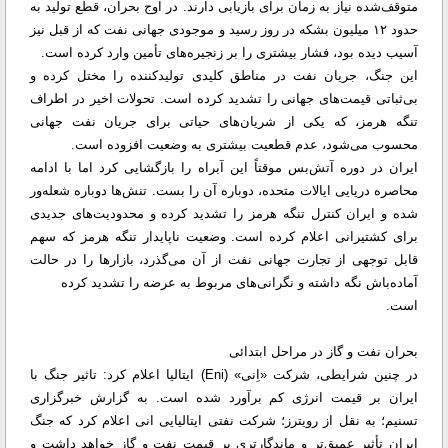
متوقف‌شده نیاز به زمان برای بازیابی دارند. در اوج بحران، قطع تولید به
حدود ۱۲ میلیون بشکه در روز رسید و موجودی جهانی نفت که از قبل نیز
آسیب دیده بود، فشار بیشتری را بر زنجیره‌های تأمین وارد کرده است.
این جنگ، جریان نفت در مناطق کلیدی تولیدکننده را مختل کرده و
بی‌ثباتی قیمت‌های جهانی را تشدید کرده است. تحولات اخیر در اطراف
تنگه هرمز، که یکی از شریان‌های حیاتی برای جریان نفت جهانی
محسوب می‌شود، عدم قطعیت بیشتری به وضعیت افزوده است.
ایران در دوره آتش‌بس موقتاً این آبراه را بازگشایی کرد اما با ادامه
محاصره دریایی ایالات متحده، دوباره آن را بست. تنش‌ها دوباره شعله‌ور
شده و ایران کنترل تنگه هرمز را تشدید کرده و محدودیت‌های جدیدی
برای کشتیرانی اعلام کرده است. وضعیت ناپایدار تنگه هرمز که سهم
قابل توجهی از تجارت جهانی نفت از آن می‌گذرد، بازارها را در حالت
آماده‌باش نگه داشته و نگرانی‌های مربوط به عرضه را تشدید کرده
است.
بحران نفت و گاز در مراحل ابتدائی
در چنین شرایطی، شرکت «اِنی» (Eni) ایتالیا اعلام کرد: تاثیر جنگ با
ایران بر قیمت انرژی کم برآورد شده است. به گزارش خبرگزاری
تسنیم؛ به نقل از رویترز؛ شرکت نفتی ایتالیایی انی اعلام کرد که جنگ
ایران تأثیر عمیق‌تر و ماندگارتری بر قیمت نفت و گاز خواهد داشت و