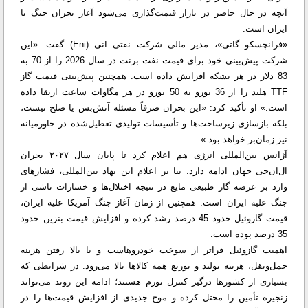
آنچه در حال حاضر در بازار قیمت‌گذاری می‌شود آغاز بحران جنگ با
ایران است.
«فرانچسکو گاتی»، مدیر مالی شرکت نفتی انی (Eni) گفت: «این
شرکت پیش‌بینی خود برای قیمت نفت برنت در سال 2026 را از 70 به
83 دلار در هر بشکه افزایش داده است. همچنین پیش‌بینی قیمت گاز
TTF هلند را از 36 یورو به 50 یورو در هر مگاوات ساعت ارتقا داده
است.» او تأکید کرد: «این بحران صرفاً مسئله آتش‌بس یا صلح نیست،
بلکه بازسازی زیرساخت‌ها و تأسیسات تولیدی تعطیل‌شده در خاورمیانه
نیز زمان‌بر خواهد بود.»
آژانس بین‌المللی انرژی هم اعلام کرد تا پایان سال ۲۰۲۷ بحران
ال‌ان‌جی جهان ادامه دارد. بنا بر اعلام این نهاد بین‌المللی، فشارهای
وارد بر عرضه گاز طبیعی مایع در نتیجه اختلال‌ها و خسارات ناشی از
جنگ علیه ایران است. همچنین از زمان آغاز جنگ آمریکا علیه ایران،
قیمت گازوئیل حدود 45 درصد رشد کرده و افزایش قیمت بنزین حدود
35 درصد بوده است.
اهمیت گازوئیل فراتر از سوخت خودروهاست و با بالا رفتن هزینه
حمل‌ونقل، هزینه تولید و توزیع همه کالاها بالا می‌رود. در شرایطی که
بسیاری از کشورها درگیر کنترل تورم هستند؛ ادامه این روند می‌تواند
زنجیره تأمین را مختل کرده و موج جدیدی از افزایش قیمت‌ها را در