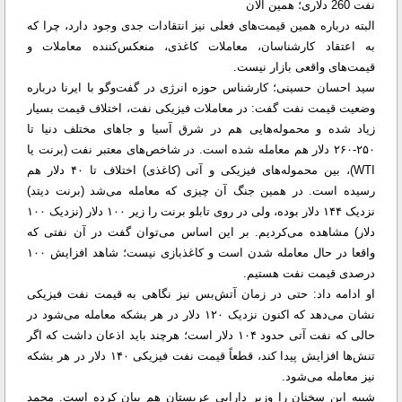
نفت 260 دلاری؛ همین الان
البته درباره همین قیمت‌های فعلی نیز انتقادات جدی وجود دارد، چرا که
به اعتقاد کارشناسان، معاملات کاغذی، منعکس‌کننده معاملات و
قیمت‌های واقعی بازار نیست.
سید احسان حسینی؛ کارشناس حوزه انرژی در گفت‌و‌گو با ایرنا درباره
وضعیت قیمت نفت گفت: در معاملات فیزیکی نفت، اختلاف قیمت بسیار
زیاد شده و محموله‌هایی هم در شرق آسیا و جاهای مختلف دنیا تا
۲۵۰-۲۶۰ دلار هم معامله شده است. در شاخص‌های معتبر نفت (برنت یا
WTI)، بین محموله‌های فیزیکی و آتی (کاغذی) اختلاف تا ۴۰ دلار هم
رسیده است. در همین جنگ آن چیزی که معامله می‌شد (برنت دیتد)
نزدیک ۱۴۴ دلار بوده، ولی در روی تابلو برنت را زیر ۱۰۰ دلار (نزدیک ۱۰۰
دلار) مشاهده می‌کردیم. بر این اساس می‌توان گفت در آن نفتی که
واقعا در حال معامله شدن است و کاغذبازی نیست؛ شاهد افزایش ۱۰۰
درصدی قیمت نفت هستیم.
او ادامه داد: حتی در زمان آتش‌بس نیز نگاهی به قیمت نفت فیزیکی
نشان می‌دهد که اکنون نزدیک ۱۲۰ دلار در هر بشکه معامله می‌شود در
حالی که نفت آتی حدود ۱۰۴ دلار است؛ هرچند باید اذعان داشت که اگر
تنش‌ها افزایش پیدا کند، قطعاً قیمت نفت فیزیکی ۱۴۰ دلار در هر بشکه
نیز معامله می‌شود.
شبیه این سخنان را وزیر دارایی عربستان هم بیان کرده است. محمد