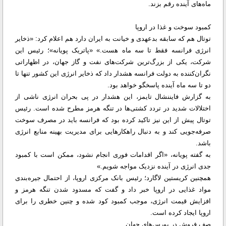
ماه‌های آینده رقم بزند.
کمبود سوخت و غذا در اروپا
توتال هم که سابقه بدعهدی و خیانت به ایران دارد هم اعلام کرد: «ذخایر
انرژی فرانسه فقط تا سه ماه هست.» «پاتریک پویانه»؛ رئیس این
شرکت، یکی از بزرگ‌ترین شرکت‌های نفت و گاز جهان، در اظهاراتی
نگران‌کننده به دولت فرانسه هشدار داد که ذخایر انرژی این کشور تنها تا
دو تا سه ماه آینده پاسخگو خواهد بود.
به گزارش فایننشال تایمز، این هشدار در پی بحران انرژی ناشی از
اختلالات شدید در تردد کشتی‌ها در تنگه هرمز مطرح شده است. رئیس
توتال پیش از این نیز تاکید کرده بود که فرانسه باید در مصرف سوخت
صرفه‌جویی کند و به دنبال راهکارهایی برای مدیریت بهینه منابع انرژی
باشد.
به گفته پویانه، «اگر اقدامات فوری انجام نشود، ممکن است با کمبود
جدی انرژی در آینده نزدیک مواجه شویم.»
همچنین کریستین لاگارد؛ رئیس بانک مرکزی اروپا، از احتمال جیره‌بندی
مواد غذایی در اروپا خبر داد و گفت که مسدود شدن تنگه هرمز و
افزایش قیمت انرژی، موجب کمبود کود شده و چنین خطری را برای
اروپا ایجاد کرده است.
صف فروش در بورس‌های جهان