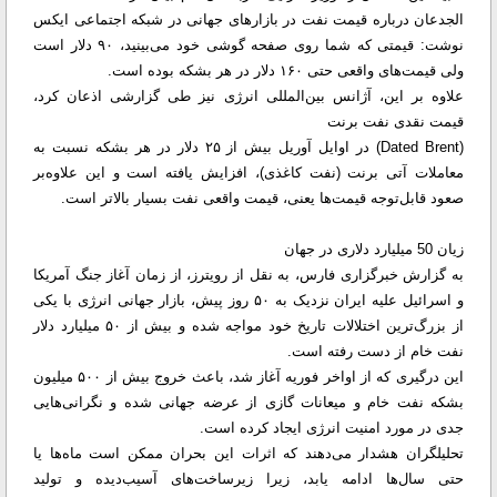
الجدعان درباره قیمت نفت در بازارهای جهانی در شبکه اجتماعی ایکس
نوشت: قیمتی که شما روی صفحه گوشی خود می‌بینید، ۹۰ دلار است
ولی قیمت‌های واقعی حتی ۱۶۰ دلار در هر بشکه بوده‌ است.
علاوه ‌بر این، آژانس بین‌المللی انرژی نیز طی گزارشی اذعان کرد،
قیمت نقدی نفت برنت
(Dated Brent) در اوایل‌ آوریل بیش از ۲۵ دلار در هر بشکه نسبت به
معاملات آتی برنت (نفت کاغذی)، افزایش یافته است و این علاوه‌بر
صعود قابل‌توجه قیمت‌ها یعنی، قیمت واقعی نفت بسیار بالاتر است.
زیان 50 میلیارد دلاری در جهان
به گزارش خبرگزاری فارس، به نقل از رویترز، از زمان آغاز جنگ آمریکا
و اسرائیل علیه ایران نزدیک به ۵۰ روز پیش، بازار جهانی انرژی با یکی
از بزرگ‌ترین اختلالات تاریخ خود مواجه شده و بیش از ۵۰ میلیارد دلار
نفت خام از دست رفته است.
این درگیری که از اواخر فوریه آغاز شد، باعث خروج بیش از ۵۰۰ میلیون
بشکه نفت خام و میعانات گازی از عرضه جهانی شده و نگرانی‌هایی
جدی در مورد امنیت انرژی ایجاد کرده است.
تحلیلگران هشدار می‌دهند که اثرات این بحران ممکن است ماه‌ها یا
حتی سال‌ها ادامه یابد، زیرا زیرساخت‌های آسیب‌دیده و تولید