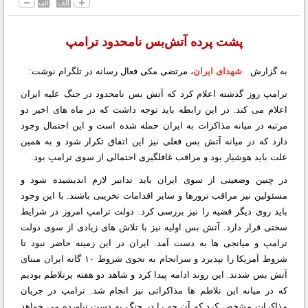
پشت پرده آتش‌بس نامحدود ترامپ
به گزارش
شهدای ایران
، مرتضی مکی فعال رسانه در تلگرام نوشت:
ترامپ روز گذشته اعلام کرد که آتش بس نامحدود در جنگ علیه ایران
اعلام می کند. در این رابطه باید توجه داشت که در ماه های اخیر دو
مرتبه در میانه مذاکرات به ایران حمله شده است و این احتمال وجود
دارد که در میانه آتش بس فعلی نیز این اتفاق تکرار شود و به همین
علت باید هوشیار بود و مراقب غافلگیری احتمالی از سوی ترامپ بود.
در چنین وضعیتی از سوی ایران باید تدابیر لازم اندیشیده شود و
مسئولین نیز مراقب ترورها و سایر اقدامات تخریبی باشند. با این وجود
باید روی دیگر قضیه را نیز بررسی کرد. دولت ترامپ امروز در شرایط
سختی قرار دارد. آتش بس اولیه نیز با تلاش های زیادی از سوی دولت
ترامپ و میانجی ها به دست آمد. ایران در این زمینه حاضر نبود تا
شروط آمریکا را بپذیرد و سرانجام به نحوی شروط ۱۰ گانه ایران مبنای
آتش بس شدند. این روند ادامه پیدا کرد و شاهد دو هفته پرتلاطم بودیم
که در میانه این تلاطم ها مذاکراتی نیز انجام شد. ترامپ در جریان
مذاکرات مشخص کرد که آن چه را در جنگ به دست نیاورده می خواهد