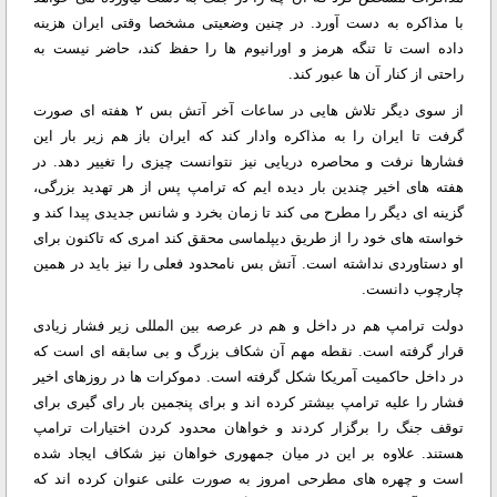
با مذاکره به دست آورد. در چنین وضعیتی مشخصا وقتی ایران هزینه
داده است تا تنگه هرمز و اورانیوم ها را حفظ کند، حاضر نیست به
راحتی از کنار آن ها عبور کند.
از سوی دیگر تلاش هایی در ساعات آخر آتش بس ۲ هفته ای صورت
گرفت تا ایران را به مذاکره وادار کند که ایران باز هم زیر بار این
فشارها نرفت و محاصره دریایی نیز نتوانست چیزی را تغییر دهد. در
هفته های اخیر چندین بار دیده ایم که ترامپ پس از هر تهدید بزرگی،
گزینه ای دیگر را مطرح می کند تا زمان بخرد و شانس جدیدی پیدا کند و
خواسته های خود را از طریق دیپلماسی محقق کند امری که تاکنون برای
او دستاوردی نداشته است. آتش بس نامحدود فعلی را نیز باید در همین
چارچوب دانست.
دولت ترامپ هم در داخل و هم در عرصه بین المللی زیر فشار زیادی
قرار گرفته است. نقطه مهم آن شکاف بزرگ و بی سابقه ای است که
در داخل حاکمیت آمریکا شکل گرفته است. دموکرات ها در روزهای اخیر
فشار را علیه ترامپ بیشتر کرده اند و برای پنجمین بار رای گیری برای
توقف جنگ را برگزار کردند و خواهان محدود کردن اختیارات ترامپ
هستند. علاوه بر این در میان جمهوری خواهان نیز شکاف ایجاد شده
است و چهره های مطرحی امروز به صورت علنی عنوان کرده اند که