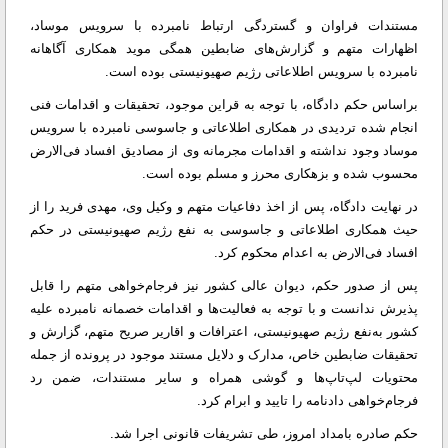
مستندات فراوان و گستردگی ارتباط نامبرده با سرویس موساد،
اظهارات متهم و گزارش‌های ضابطین همگی موید همکاری آگاهانه
نامبرده با سرویس اطلاعاتی رژیم صهیونیستی بوده است.
براساس حکم دادگاه، با توجه به قراین موجود، تحقیقات و اقدامات فنی
انجام شده تردیدی در همکاری اطلاعاتی و جاسوسی نامبرده با سرویس
موساد وجود نداشته و اقدامات مجرمانه وی از مصادیق افساد فی‌الارض
محسوب شده و بزهکاری محرز و مسلم بوده است.
در نهایت دادگاه، پس از اخذ دفاعیات متهم و وکیل وی، مهدی فرید را از
حیث همکاری اطلاعاتی و جاسوسی به نفع رژیم صهیونیستی در حکم
افساد فی‌الارض به اعدام محکوم کرد.
پس از صدور حکم، دیوان عالی کشور نیز فرجام‌خواهی متهم را قابل
پذیرش ندانست و با توجه به فعالیت‌ها و اقدامات خصمانه نامبرده علیه
کشور به‌نفع رژیم صهیونیستی، اعترافات و اقاریر صریح متهم، گزارش و
تحقیقات ضابطین خاص، مدارک و دلایل مستند موجود در پرونده از جمله
محتویات لپ‌تاپ‌ها و گوشی همراه و سایر مستندات، ضمن رد
فرجام‌خواهی دادنامه را تایید و ابرام کرد.
حکم صادره بامداد امروز، طی تشریفات قانونی اجرا شد.