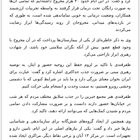
کرد و گفت: در این ایام حدود ۴۰ هزار مجروح داشته‌ایم که تمامی آن‌ها
به صورت رایگان تحت درمان قرار گرفتند به واسطه تجربیات ارزشمند
همکاران، وضعیت درمانی به خوبی ساماندهی شده است، به طوری که
در بازدیدهای میدانی، مجروحان از روند رسیدگی‌ها ابراز رضایت
می‌کردند.
وی به ذکر خاطره‌ای از یکی از بیمارستان‌ها پرداخت که در آن مجروح با
وجود قطع عضو، بیش از آنکه نگران سلامتی خود باشد، از شهادت
رهبری ابراز ناراحتی می‌کرد.
ظفرقندی با تاکید بر لزوم حفظ این روحیه حضور و ایثار، به توصیه
رهبری مبنی بر ضرورت جذب حداکثری اشاره کرد و گفت: عبارت برای
ایران بخوان معنای بزرگی دارد و ما باید در شرایط کنونی که با دشمنی
وحشی روبرو هستیم، به سمت وحدت و انسجام ملی حرکت کنیم.
ظفرقندی هنر مجمع خیرین را در جذب سلایق مختلف مردم که هر شب
در خیابان‌ها حضور دارند دانست و بر ضرورت مشارکت دادن تمامی
مردم و شنیدن کمک‌هایی که می‌توانند ارائه دهند، تاکید کرد.
وی همچنین از ایجاد گروه‌های شش‌گانه برای سازماندهی و شناسایی
نیازها خبر داد و گفت: یکی از نیازهای اصلی در این ایام، تامین دارو و
تجهیزات است. در مرکز ۱۳ آبان و برخی نقاط دیگر، مراکزی ایجاد شده