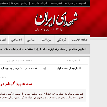
عضویت در خبرنامه
|
نظرسنجی
|
اوقات شرعی
|
آرشیو
|
پیوندها
|
جستجو
صفحه نخست
فرهنگی
بین الملل
سیاسی
اجتماعی
فضای
تصاویر سنتکام از حمله و تجاوز به خاک ایران/ سنتکام مدعی پایان حملات به
کد خبر:
۲۶۰
صفحه نخست
»
عمومی
بازدید از صفحه اول
نسخه چاپی
ارسال به دوستان
ورود 
سه شهید گمنام در 
«شهید ۲۴ ساله، محل شهادت جزیره مجنون در عملیات تک دشمن سال ۶۷» و «شهید ۱۹ ساله، محل شهادت منطقه سومار در عملی