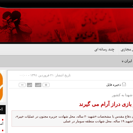
 مجازی
چند رسانه ای
 ایران شد+فیلم
تاریخ انتشار:
۲۱ فروردين ۱۳۹۱ - ۰۰:۰۰
ذخیره فایل
شهدا به کشور
بازی دراز آرام می گیرند
آخ
همزمان با سالروز عملیات «بازی‌دراز» پیکر مطهر سه تن از شهدای گمنام دوران دفاع مقدس با مشخصات «شهید۲۰ ساله، محل شهادت جزیره مجنون در عملیات خیبر»،
آمر