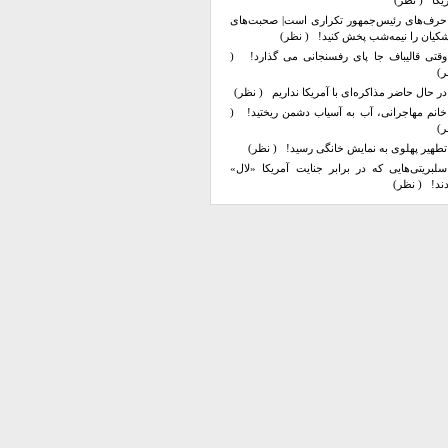
یکا
( نظر)
حرف‌های رئیس‌جمهور تکراری است| صحبت‌های
کیان را نیمه‌شب پخش کنید!
( نظر)
وقتی قالیباف جا پای رفسنجانی می گذارد!
(
ر)
در حال حاضر مذاکره‌ای با آمریکا نداریم
( نظر)
خانم مهاجرانی، آب به آسیاب دشمن ریختید!
(
ر)
تطهیر پهلوی به نمایش خانگی رسید!
( نظر)
سلبریتی‌هایی که در برابر جنایت آمریکا «لال»
ند!
( نظر)