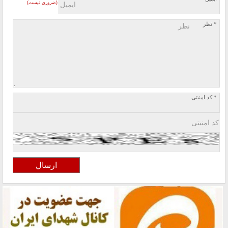
(ضروری نیست)
* نظر
* کد امنیتی