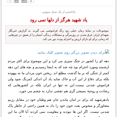
یاداشتی از یک نسل سومی
یاد شهید هرگز از دلها نمی رود
موضوعات در سایۀ زمان خیلی زود رنگ فراموشی می گیرند. به گزارش خبرنگار
شهدای ایران غرق شدن در روزمرگی و مشکلات زندگی انسان را از تعمق در چیزهایی
که زمانی برای او دارای ارزش و احترام بودند دور می کند.
دهه ای را کشور در جنگ سپری می کرد و این موضوع برای اکثر مردم
ازشمند ومورد احترام بود.چه شد که به اینجا رسیدیم و بچه های این دهه
کمتر از جنگی که بر ما گذشت مطلع اند. ریختن خون مردان ما نه بیهوده
بلکه برای دفاع از این آب و خاک شاید یاد آن اندکی کمرنگ شود ولی
فراموش شدنی نیست.این نه تنها در ایران بلکه در کشورهایی که
رشادت و روحیۀ بسیجی گری هم نقشی ندارد به چشم می خورد.
یادهرشهید که برای در امان ماندن جان هم وطنان خود در مقابل رژیم
متجاوزگر و منحوس بعث خون خود را داد به همین راحتی از خاطر پاک
شدنی نیست. اگر این ها نبودند و مقاومت نمی کردند آیا الآن ما این