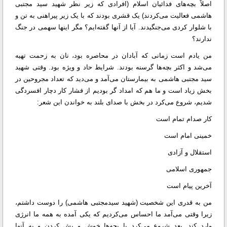
اصلاً بچه‌های فدائیان اسلام (افرادی که زیر نظر شهید سید مجتبی
هاشمی فعالیت می‌کردند) یک قشری بودند که با یک زیر پیراهنی به تن و
با شلوار کردی می‌جنگیدند. آیا از آنها گفته‌ایم؟ مگر اینها سهمی در جنگ
ندارند؟
من یادم است زمانی که آبادان در محاصره بود، نان به زحمت تهیه
می‌شد و اکثر بچه‌ها گرسنه بودند. شرایط حاد و ویژه بود. وقتی شهید
سید مجتبی هاشمی به بیمارستان می‌آمد و می‌دید که تعداد مجروحین در
بخش زیاد است و ما هم که امداد گر بودیم از فشار کار دچار افسردگی
شدیم، شروع می‌کرد در بخش با صدای بلند به خواندن این شعر:
کار صدام تمام است
خمینی امام است
استقلال و آزادی
جمهوری اسلامی
آخرین پیام است
من به قدری این شخصیت (شهید سیدمجتبی هاشمی) را دوست داشتم،
زیرا وقتی می‌آمد ما احساس می‌کردیم که یکی آمده به همه ما انرژی
وارد کند. بعد شروع می‌کرد با بچه‌ها خوش و بش کردن و به آنها