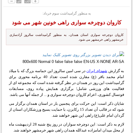
به منظور گرامیداشت سوم خرداد:
کاروان دوچرخه سواری راهی خونین شهر می شود
کاروان دوچرخه سواری استان همدان، به منظور گرامیداشت سالروز آزادسازی
خرمشهر راهی خرمشهر می شود.
800x600
Normal
0
false
false
false
EN-US
X-NONE
AR-SA
به گزارش
شهدای ایران
در سی امین سالروز این حماسه بزرگ که با میلاد
امام محمد باقر (ع) مقارن شده است تعداد 40 برنامه محوری برای
گرامیداشت این روز در همدان در نظر گرفته شده است که مجموعه ای از
فعالینت های ورزشی شامل؛ برگزاری همایش پیاده روی، مسابقات
فوتسال کشوری، اعزام کاروان دوچرخه سواری و ... از جمله آنها می باشد.
شایان ذکر است: این حرکت برای پنجمین بار در استان همدان برگزار می
شود که در قالب آن تعداد 15 رکابزن، با حمایت بسیج ورزشکاران استان از
گردان امام علی(ع) راهی این شهر خواهند شد.
لازم به ذکر است: این دوچرخه سواران در روز پنج شنبه 28 اردیبهشت ماه
از محل میدان امامزاده عبدالله همدان راهی شهر خرمشهر خواهند شد.