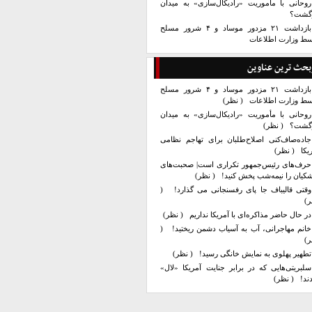
روحانی با مأموریت «رادیکال‌سازی» به میدان
زگشت؟
بازداشت ۲۱ مزدور موساد و ۴ شرور مسلح
سط وزارت اطلاعات
بحث ترین عناوین
بازداشت ۲۱ مزدور موساد و ۴ شرور مسلح
سط وزارت اطلاعات
( نظر)
روحانی با مأموریت «رادیکال‌سازی» به میدان
زگشت؟
( نظر)
جاده‌صاف‌کنی اصلاح‌طلبان برای تهاجم نظامی
یکا
( نظر)
حرف‌های رئیس‌جمهور تکراری است| صحبت‌های
کیان را نیمه‌شب پخش کنید!
( نظر)
وقتی قالیباف جا پای رفسنجانی می گذارد!
(
ر)
در حال حاضر مذاکره‌ای با آمریکا نداریم
( نظر)
خانم مهاجرانی، آب به آسیاب دشمن ریختید!
(
ر)
تطهیر پهلوی به نمایش خانگی رسید!
( نظر)
سلبریتی‌هایی که در برابر جنایت آمریکا «لال»
ند!
( نظر)