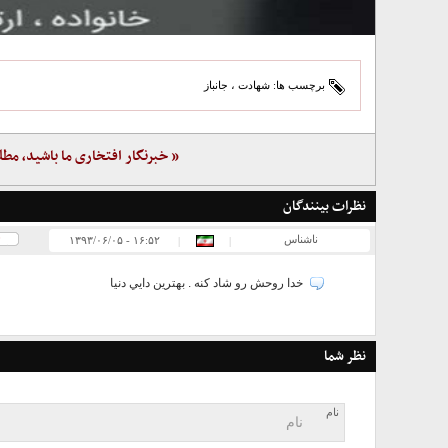
برچسب ها:
شهادت
،
جانباز
« خبرنگار افتخاری ما باشید، مطل
نظرات بینندگان
0
ناشناس
۱۶:۵۲ - ۱۳۹۳/۰۶/۰۵
|
|
خدا روحش رو شاد كنه . بهترين دايي دنيا
نظر شما
نام