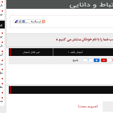
با
تو
پر
تو
ب شما را با نام خودتان منتشر می کنیم »
با
انتشار یافته:
۱
غیر قابل انتشار:
آمر
0
پاسخ
پزش
نظ
نظ
شد
(ضروری نیست)