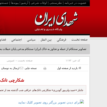
عضویت در خبرنامه
|
نظرسنجی
|
اوقات شرعی
|
آرشیو
|
پیوندها
|
جستجو
صفحه نخست
فرهنگی
بین الملل
سیاسی
اجتماعی
فضای
تصاویر سنتکام از حمله و تجاوز به خاک ایران/ سنتکام مدعی پایان حملات به
کد خبر:
۱۱۷۲
صفحه نخست
»
عمومی
بازدید از صفحه اول
نسخه چاپی
ارسال به دوستان
شکارچی تانک‌
جانباز «حمید ولی‌پور گودرزی» شکارچی تانک‌های عراقی شب گذشته بعد از تحمل