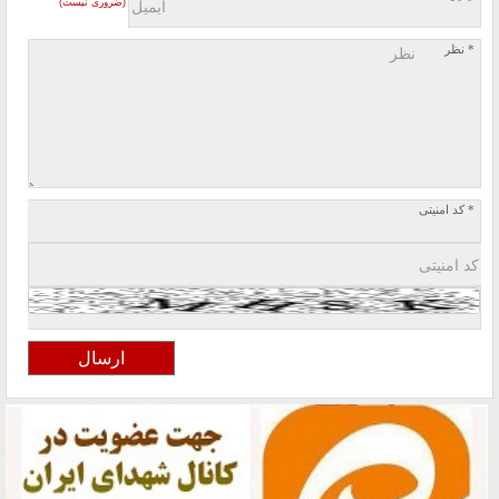
(ضروری نیست)
* نظر
* کد امنیتی