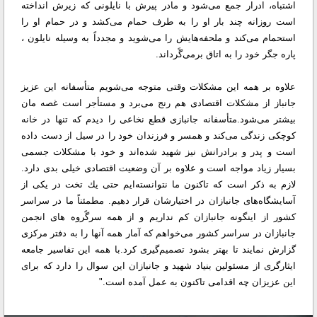
اشتباه، ادرار جمع می‌شود و مادر پیرش با نایلونى كه زیرش انداخته
است روزانه چند بار او را به طرف حمام می‌كشد و در حمام او را
استحمام می‌كند و ملحفه‌هایش را می‌شوید و مجدداً به وسیله نایلون ،
پاره جگر خود را به اتاق برمی‌گًرداند.
علاوه بر همه این مشكلات وقتى متوجه می‌شویم متأسفانه این عزیز
جانباز از مشكلات اقتصادى هم رنج می‌برد و مستأجر است غصه مان
بیشتر می‌شود.متأسفانه جانبازى قطع نخاعى را دیدم كه تنها در خانه
كوچكى زندگى می‌كند و همسر و فرزندان خود را در سیل از دست داده
است و پدر و برادرانش نیز شهید شده‌اند و خود با مشكلات جسمى
بسیار زیاد مواجه است و علاوه بر آن وضعیت اقتصادى خیلى بدى دارد.
لازم به ذكر است كه تاكنون ما نتوانسته‌ایم حتى یك تخت در یكى از
آسایشگاه‌هاى جانبازان در اختیارشان قرار دهیم. مطمئناً ما در سراسر
كشور از اینگونه جانبازان كم نداریم و از همه سرگًروه هاى انجمن
جانبازان در سراسر كشور می‌خواهم كه آمار همه آنها را به دفتر مركزى
گزارش نمایند تا بهتر بشود تصمیم‌گیرى كرد.با همه این تفاسیر جامعه
ایثارگرى از مسئولین بنیاد شهید و جانبازان این سوال را دارد كه برای
این عزیزان چه اقدامى تاكنون به عمل آمده است."