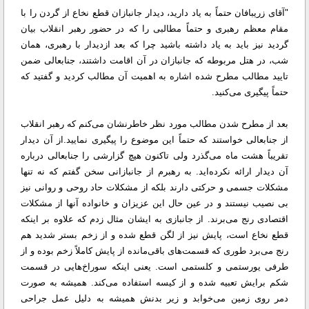
"آقاى زریبافان حتماً به یاد دارید، دیدار جانبازان قطع نخاع از گردن را با
مقام معظم رهبرى و حتماً مطالبى را كه در حضور رهبر انقلاب بیان
گردید نیز باید به یاد داشته باشید چرا كه بعد ازدیدار با رهبرى، همان
شب، در هتل مربوطه كه جانبازان در آن اقامت داشتند، جنابعالى ضمن
تایید مطالب مطرح شده اشاره به اهمیت آن مطالب كردید و گفتید كه
حتماً پیگیرى می‌كنید.
بعد از مطرح شدن مطالب مورد نظر خاطرنشان می‌كنم كه رهبر انقلاب
از جنابعالى خواستند كه حتماً این موضوع را پیگیرى نمایید.از آن دیدار
تقریباً هشت ماه می‌گذرد ولى تاكنون هیچ گزارشى را جنابعالى درباره
آن دیدار ارائه نكرده‌اید. به رهبرم از جانبازانى سخن گفتم كه نه تنها
مشكلات جسمى و حركتى دارند بلكه از مشكلات حاد روحى و روانى نیز
بى نصیب نیستند و در عین حال این عزیزان و خانواده آنها از مشكلات
اقتصادى رنج مى‌برند. از جانبازى به ایشان مثال زدم كه علاوه بر اینكه
قطع نخاع است، پایش نیز از لگن قطع شده و از زخم بستر شدید هم
رنج می‌برد طورى كه قسمت‌هاى باقی‌مانده از پایش كاملاً زخم بوده و از
طرفى یورستمى و كلستمى است. یعنى اینكه سوراخ‌هایى در قسمت
شكم برایش تعبیه شده و از كیسه استفاده می‌كند. همیشه به صورت
دمر روى زمین می‌خوابد و زیر بدنش همیشه به دلیل عمل جراحى