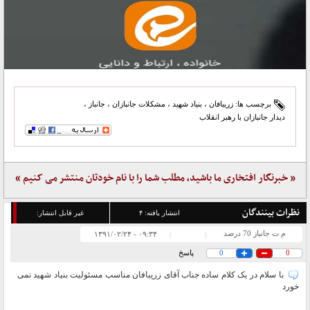
برچسب ها:
زریبافان
،
بنیاد شهید
،
مشکلات جانبازان
،
جانباز
،
دیدار جانبازان با رهبر انقلاب
« خبرنگار افتخاری ما باشید، مطلب شما را با نام خودتان منتشر می کنیم »
نظرات بینندگان
انتشار یافته:
۴
غیر قابل انتشار:
م ت جانباز 70 درصد
۰۹:۳۴ - ۱۳۹۱/۰۲/۲۴
|
|
0
0
پاسخ
با سلام در یک کلام ساده جناب آقای زریبافان مناسب مسئولیت بنیاد شهید نمی
خورد