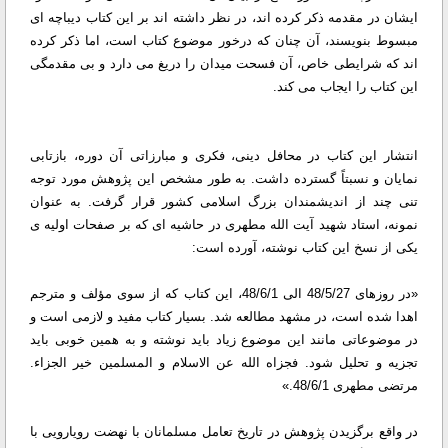
ایشان در مقدمه ذكر كرده اند، در نظر داشته اند بر این كتاب دیباچه ای
مبسوط بنویسند، آن چنان كه درخور موضوع كتاب است، اما ذكر كرده
اند كه شرایطی خاص، آن فسحت میدان را دریغ می دارد و بی مقدمگی
این كتاب را ایجاب می كند.
انتشار این كتاب در محافل دینی، فكری و مبارزاتی آن دوره، بازتابی
نمایان و نسبتاً گسترده داشت. به طور مشخص این پژوهش مورد توجه
تنی چند از اندیشمندان بزرگ اسلامی كشور قرار گرفت. به عنوان
نمونه، استاد شهید آیت الله مطهری در حاشیه ای كه بر صفحات اولیه ی
یكی از نسخ این كتاب نوشته، آورده است:
«در روزهای 48/5/27 الی 48/6/1، این كتاب كه از سوی مؤلف و مترجم
اهدا شده است، در مشهد مطالعه شد. بسیار كتاب مفید و لازمی است و
در موضوعاتی مانند این موضوع زیاد باید نوشته و به همین خوبی باید
تجزیه و تحلیل شود. فجزاه الله عن الاسلام و المسلمین خیر الجزاء.
مرتضی مطهری 48/6/1.»
در واقع برگزیدن پژوهش در تاریخ تعامل مسلمانان با نهضت رویارویی با