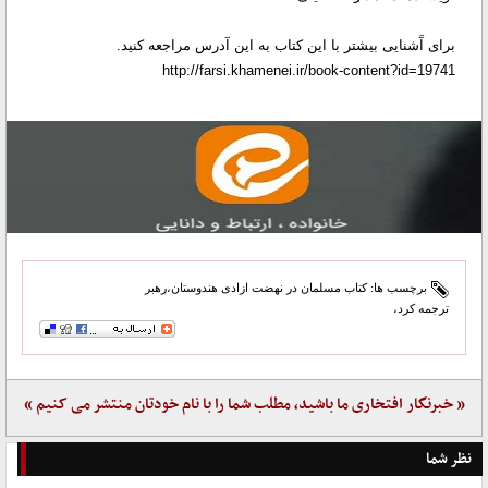
برای آَشنایی بیشتر با این كتاب به این آدرس مراجعه كنید.
http://farsi.khamenei.ir/book-content?id=19741
برچسب ها:
کتاب مسلمان در نهضت ازادی هندوستان،رهبر
ترجمه کرد،
« خبرنگار افتخاری ما باشید، مطلب شما را با نام خودتان منتشر می کنیم »
نظر شما