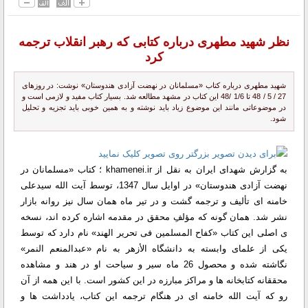
نظر شهید مطهری درباره كتابی كه رهبر انقلاب ترجمه
كرد
شهید مطهری درباره كتاب «مسلمانان در نهضت آزادی هندوستان» نوشت: در روزهای
27 / 5 / 48 تا 1/6 /48 این كتاب در مشهد مطالعه شد. بسیار كتاب مفید و لازمی است و
در موضوعاتی مانند این موضوع زیاد باید نوشته و به همین خوبی باید تجزیه و تحلیل
شود.
به گزارش شهدای ایران به نقل از khamenei.ir ؛ كتاب «مسلمانان در
نهضت آزادی هندوستان» در اوایل سال 1347، توسط آیت الله سیدعلی
خامنه ای تألیف و ترجمه گشت و در تیر ماه همان سال نیز روانه بازار
نشر شد. همان گونه كه مؤلفِ محقق در مقدمه اشاره كرده اند، نسخه
ی اصلی این كتاب «كفاح المسلمین فی تحریر الهند» نام دارد كه توسط
یكی از علمای وابسته به دانشگاه الأزهر به نام «عبدالمنعم النمر»
نگاشته شده و محصول 26 ماه سیر و سیاحت او در هند و مشاهده
محققانه كتابخانه ها و مراكز مبارزه در این كشور است. با این همه از آن
رو كه آیت الله خامنه ای در هنگام ترجمه این كتاب، یادداشت ها و