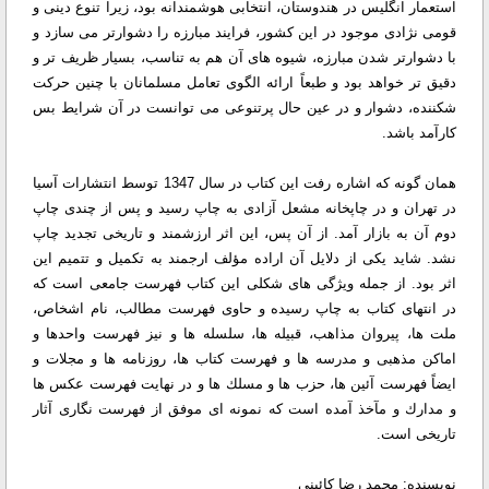
استعمار انگلیس در هندوستان، انتخابی هوشمندانه بود، زیرا تنوع دینی و
قومی نژادی موجود در این كشور، فرایند مبارزه را دشوارتر می سازد و
با دشوارتر شدن مبارزه، شیوه های آن هم به تناسب، بسیار ظریف تر و
دقیق تر خواهد بود و طبعاً ارائه الگوی تعامل مسلمانان با چنین حركت
شكننده، دشوار و در عین حال پرتنوعی می توانست در آن شرایط بس
كارآمد باشد.
همان گونه كه اشاره رفت این كتاب در سال 1347 توسط انتشارات آسیا
در تهران و در چاپخانه مشعل آزادی به چاپ رسید و پس از چندی چاپ
دوم آن به بازار آمد. از آن پس، این اثر ارزشمند و تاریخی تجدید چاپ
نشد. شاید یكی از دلایل آن اراده مؤلف ارجمند به تكمیل و تتمیم این
اثر بود. از جمله ویژگی های شكلی این كتاب فهرست جامعی است كه
در انتهای كتاب به چاپ رسیده و حاوی فهرست مطالب، نام اشخاص،
ملت ها، پیروان مذاهب، قبیله ها، سلسله ها و نیز فهرست واحدها و
اماكن مذهبی و مدرسه ها و فهرست كتاب ها، روزنامه ها و مجلات و
ایضاً فهرست آئین ها، حزب ها و مسلك ها و در نهایت فهرست عكس ها
و مدارك و مآخذ آمده است كه نمونه ای موفق از فهرست نگاری آثار
تاریخی است.
نویسنده: محمد رضا كائینی