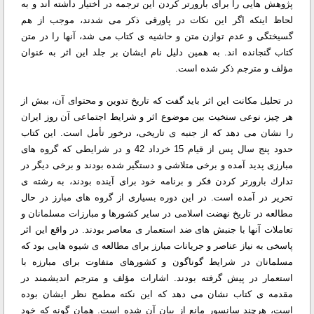
پژوهش هایی را برای بارورتر كردن این ترجمه در اختیار داشته اند و به
لحاظ اینكه اگر این نكات در پاورقی ذكر می شدند، موجب از هم
گسیختگی و عدم توازن متن و حاشیه ی كتاب می شد، آنها را در متن
كتاب گنجانده اند. به همین دلیل نام ایشان بر جلد این اثر به عنوان
مؤلف و مترجم ذكر شده است.
در تحلیل مكانت این اثر باید گفت كه تاریخ تدوین و محتوای آن، بیش از
هر چیز، نوعی سنخیت بین موضوع اثر و شرایط اجتماعی آن روز ایران
را نشان می دهد كه از جنبه ی تاریخی، درخور تأمل است. این كتاب
حدود پنج سال پس از قیام 15 خرداد 42 و در شرایطی كه گروه های
مبارزی پدید آمده و برخی متلاشی و دستگیر شده بودند و برخی دیگر در
تدارك بارورتر كردن فكر و برنامه خود برای آینده بودند، به رشته ی
تحریر در آمده است. در این دوره بسیاری از گروه های مبارز در حال
مطالعه در تاریخ نهضت اسلامی در سایر كشورها و مبارزات مسلمانان و
تعاملات آنها با جنبش های ضد استعمار ی معاصر بودند. در واقع این اثر
پاسخی به نیاز عناصر و جریانات مبارز برای مطالعه ی شیوه هایی بود كه
مسلمانان در شرایط گوناگون و كشورهای متفاوت برای مبارزه با
استعمار در پیش گرفته بودند. اشارات مؤلف و مترجم اندیشمند در
مقدمه ی كتاب نشان می دهد كه این نكته مطمح نظر ایشان بوده
است، هرچند سانسور مانع از بیان آن شده است. همان گونه كه خود