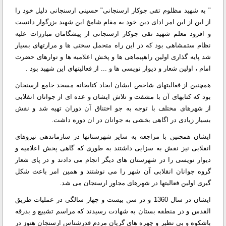
" به شهید مظلوم تقی جوکار ارسنجانی" حسینی ارسنجانی دلیل خود را
از این از این امر ادای دین خود به مقام شامخ این شهید بزرگوار دانست
و افزود معلم شهید تقی جوکار ارسنجانی از پیشگامان مبارزات علیه
نظام ستمشاهی بود که در این راه متحمل سختی ها و مرارتهای بسیار
شد پایه گذاری اولین راهپیماهی ها و پخش اعلامیه ها و نوارهای حضرت
امام ، اولین شعار و دیوار نویسی ها و ... از فعالیتهای این شهید بود .
همچنین از فعالیتهای شاخص ایشان ایجاد کتابخانه مسجد جامع ارسنجان
بود که کتابهای آن با مشقت و تلاش ایشان و عده ای از جوانان انقلابی
از شهرهای مختلف با توجه به جو اختناق آن دوران تهیه شد و نقش
بسیار زیادی در اگاهی بخشی به جوانان در ان دوره داشت.
ایشان همچنین با مراجعه به سایر شهرستانها در سازماندهی نیروهای
انقلابی نیز نقش به سزایی داشتند به طوری که گاهی پخش اعلامیه و
دیوار نویسی را در شهرستان های دیگر انجام می دادند و در پای شعار
گروه جوانان انقلابی آن شهر را می نوشتند و همین امر باعث شکل
گیری اولین فعالیتها در شهرهای مجاور ارسنجان می شد.
ایشان در سال 1360 و در سن بیست و چهار سالگی در عملیات طریق
القدس و در منطقه بستان به شهادت رسیدند که مراسم تشییع و بدرقه
باشکوه و بی نظیر و چهره های گریان مردم قدرشناس ارسنجان هنوز در