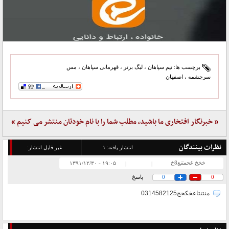
برچسب ها:
تیم سپاهان
،
لیگ برتر
،
قهرمانی سپاهان
،
مس
سرچشمه
،
اصفهان
« خبرنگار افتخاری ما باشید، مطلب شما را با نام خودتان منتشر می کنیم »
نظرات بینندگان
انتشار یافته:
۱
غیر قابل انتشار:
خخخ غحمتنع8خ
۱۹:۰۵ - ۱۳۹۱/۱۲/۳۰
|
|
0
0
پاسخ
منتنتاعخکجح0314582125