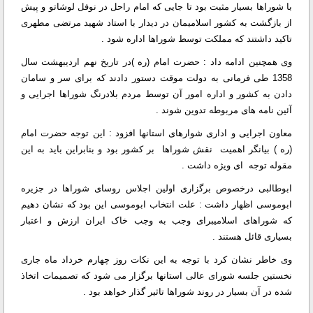
با شوراها بسیار مثبت بود تا جایی که امام راحل در نوفل لوشاتو و پیش
از بازگشت به کشور اسلامیمان در دیدار با استاد شهید مرتضی مطهری
تاکید داشتند که مملکت توسط شوراها اداره شود .
وی همچنین ادامه داد : حضرت امام (‌ره )‌در تاریخ نهم اردیبهشت سال
1358 طی فرمانی به دولت موقت دستور دادند که برای سر و سامان
دادن به کشور و اداره امور آن توسط مردم بلادرنگ شوراها اجرایی و
آئین نامه های مربوطه تدوین شوند .
معاون اجرایی و اداری شوارهای استانها افزود : این توجه حضرت امام
(‌ره )‌ بیانگر اهمیت نقش شوراها بر کشور بود و بنابراین باید به این
مقوله توجه ای ویژه داشت .
ابوطالبی درخصوص برگزاری اولین اجلاس روسای شوراها در جزیره
ابوموسی اظهار داشت : علت انتخاب ابوموسی این بود که نشان دهیم
که شوراهای اسلامیبرای وجب به وجب خاک ایران ارزش و اعتبار
بسیاری قائل هستند .
وی خاطر نشان کرد با توجه به این نکات روز چهارم خرداد ماه جاری
نخستین جلسه شورای عالی استانها برگزار می شود که تصمیمات اتخاذ
شده در آن بسیار در روند شوراها تاثیر گذار خواهد بود .