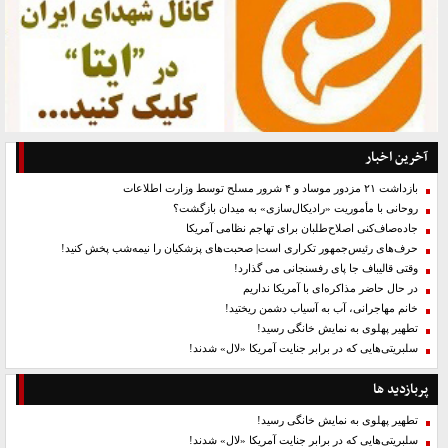
آخرین اخبار
بازداشت ۲۱ مزدور موساد و ۴ شرور مسلح توسط وزارت اطلاعات
روحانی با مأموریت «رادیکال‌سازی» به میدان بازگشت؟
جاده‌صاف‌کنی اصلاح‌طلبان برای تهاجم نظامی آمریکا
حرف‌های رئیس‌جمهور تکراری است| صحبت‌های پزشکیان را نیمه‌شب پخش کنید!
وقتی قالیباف جا پای رفسنجانی می گذارد!
در حال حاضر مذاکره‌ای با آمریکا نداریم
خانم مهاجرانی، آب به آسیاب دشمن ریختید!
تطهیر پهلوی به نمایش خانگی رسید!
سلبریتی‌هایی که در برابر جنایت آمریکا «لال» شدند!
پربازدید ها
تطهیر پهلوی به نمایش خانگی رسید!
سلبریتی‌هایی که در برابر جنایت آمریکا «لال» شدند!