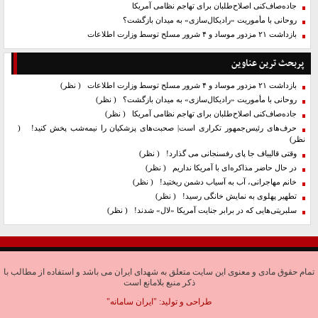
جاده‌صاف‌کنی اصلاح‌طلبان برای تهاجم نظامی آمریکا
روحانی با مأموریت «رادیکال‌سازی» به میدان بازگشت؟
بازداشت ۲۱ مزدور موساد و ۴ شرور مسلح توسط وزارت اطلاعات
پربحث ترین عناوین
بازداشت ۲۱ مزدور موساد و ۴ شرور مسلح توسط وزارت اطلاعات
( نظر)
روحانی با مأموریت «رادیکال‌سازی» به میدان بازگشت؟
( نظر)
جاده‌صاف‌کنی اصلاح‌طلبان برای تهاجم نظامی آمریکا
( نظر)
حرف‌های رئیس‌جمهور تکراری است| صحبت‌های پزشکیان را نیمه‌شب پخش کنید!
(
نظر)
وقتی قالیباف جا پای رفسنجانی می گذارد!
( نظر)
در حال حاضر مذاکره‌ای با آمریکا نداریم
( نظر)
خانم مهاجرانی، آب به آسیاب دشمن ریختید!
( نظر)
تطهیر پهلوی به نمایش خانگی رسید!
( نظر)
سلبریتی‌هایی که در برابر جنایت آمریکا «لال» شدند!
( نظر)
تمام حقوق مادی و معنوی این سایت متعلق به شهدای ایران می باشد و استفاده از مطالب با
ذکر منبع بلامانع است
طراحی و تولید:
"ایران سامانه"